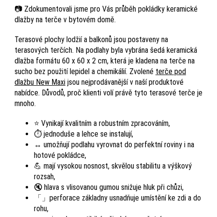
📷 Zdokumentovali jsme pro Vás průběh pokládky keramické
dlažby na terče v bytovém domě.
Terasové plochy lodžií a balkonů jsou postaveny na
terasových terčích. Na podlahy byla vybrána šedá keramická
dlažba formátu 60 x 60 x 2 cm, která je kladena na terče na
sucho bez použití lepidel a chemikálií. Zvolené
terče pod
dlažbu New Maxi
jsou nejprodávanější v naší produktové
nabídce. Důvodů, proč klienti volí právě tyto terasové terče je
mnoho.
⭐ Vynikají kvalitním a robustním zpracováním,
⏱️ jednoduše a lehce se instalují,
↔️ umožňují podlahu vyrovnat do perfektní roviny i na
hotové pokládce,
💪 mají vysokou nosnost, skvělou stabilitu a výškový
rozsah,
🔇 hlava s vlisovanou gumou snižuje hluk při chůzi,
「」perforace základny usnadňuje umístění ke zdi a do
rohu,