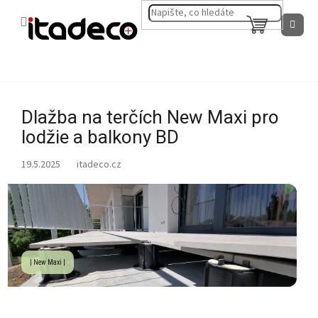
Přejít
na
NÁKUPNÍ
obsah
KOŠÍK
Dlažba na terčích New Maxi pro
lodžie a balkony BD
19.5.2025
| New Maxi |