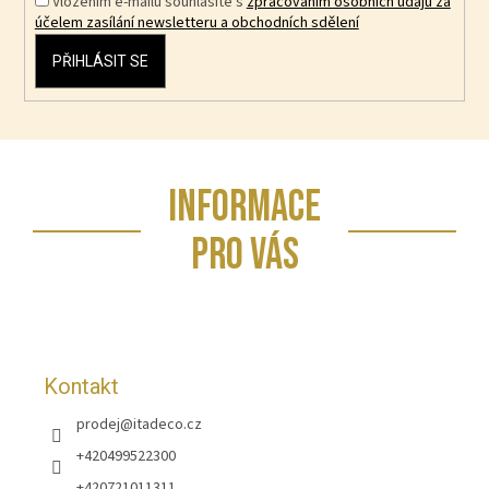
Vložením e-mailu souhlasíte s
zpracováním osobních údajů za
účelem zasílání newsletteru a obchodních sdělení
PŘIHLÁSIT SE
Z
INFORMACE
á
p
PRO VÁS
a
t
í
Kontakt
prodej
@
itadeco.cz
+420499522300
+420721011311