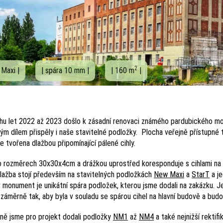
2
 Maxi |
| spára 10 mm |
| 160 m
|
hu let 2022 až 2023 došlo k zásadní renovaci známého pardubického m
ým dílem přispěly i naše stavitelné podložky. Plocha veřejně přístupné 
 tvořena dlažbou připomínající pálené cihly.
o rozměrech 30x30x4cm a drážkou uprostřed koresponduje s cihlami na hl
Dlažba stojí především na stavitelných podložkách
New Maxi
a
StarT
a je
 monument je unikátní spára podložek, kterou jsme dodali na zakázku. J
záměrně tak, aby byla v souladu se spárou cihel na hlavní budově a budov
ně jsme pro projekt dodali podložky
NM1
až
NM4
a také nejnižší rektif