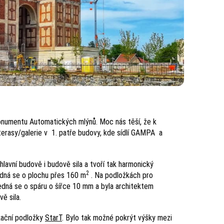
onumentu Automatických mlýnů. Moc nás těší, že k
terasy/galerie v 1. patře budovy, kde sídlí GAMPA a
avní budově i budově sila a tvoří tak harmonický
2
dná se o plochu přes 160 m
. Na podložkách pro
edná se o spáru o šířce 10 mm a byla architektem
ě sila.
ikační podložky
StarT
. Bylo tak možné pokrýt výšky mezi