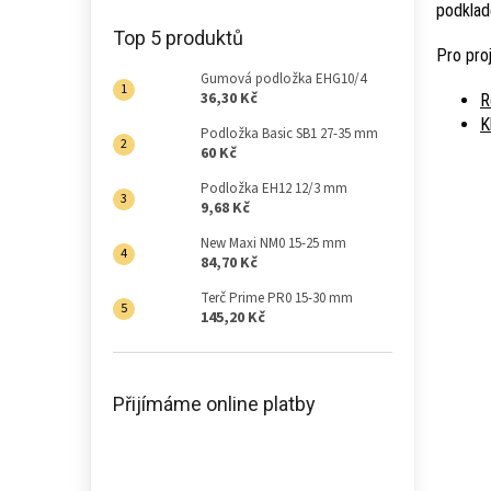
podklad
Top 5 produktů
Pro proj
Gumová podložka EHG10/4
36,30 Kč
R
K
Podložka Basic SB1 27-35 mm
60 Kč
Podložka EH12 12/3 mm
9,68 Kč
New Maxi NM0 15-25 mm
84,70 Kč
Terč Prime PR0 15-30 mm
145,20 Kč
Přijímáme online platby