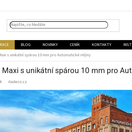
IRACE
BLOG
NOVINKY
CENÍK
KONTAKTY
INST
axi s unikátní spárou 10 mm pro Automatické mlýny
 Maxi s unikátní spárou 10 mm pro Au
24