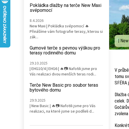
n
Pokládka dlažby na terče New Maxi
e
svépomocí
l
8.4.2026
New Maxi | Pokládka svépomocí 🔥
Přinášíme vám fotografie terasy, kterou si
zák...
| New
Gumové terče s pevnou výškou pro
terasy rodinného domu
29.10.2025
| EHG10/4 | EHG6 | 🔥📷 Nafotili jsme pro
V průbě
Vás realizaci dvou menších teras rodi...
tomu sv
SFÉRA je
Terče New Basic pro soubor teras
bytového domu
Dlažba 
29.9.2025
celek. 
| New Basic | 🔥📷 Nafotili jsme pro Vás
Gočárův
realizaci, na které jsme se podíleli d...
zvolena 
Konkrét