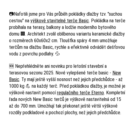
📷Nafotili jsme pro Vás průběh pokládky dlažby tzv. "suchou
cestou" na
výškově stavitelné terče Basic
. Pokládka na terče
probíhala na terasy, balkony a lodžie moderního bytového
domu 🏢. Architekt zvolil oblíbenou variantu keramické dlažby
o rozměrech 60x60x2 cm. Tloušťka spáry 4 mm umožňuje
terčům na dlažbu Basic, rychle a efektivně odvádět dešťovou
vodu z povrchu podlahy. 💦
🆕 Nepřehlédněte ani novinku pro letošní stavební a
terasovou sezonu 2025. Nové vylepšené terče basic -
New
Basic
. Ty mají ještě vyšší nosnost než jejich předchůdce - až
1000 kg 💪 na každý terč. Před pokládkou dlažby, je možné je
výškově nastavit pomocí
regulačního terče Eterno
. Kompletní
řada nových New Basic terčů je výškově nastavitelná od 15
až do 700 mm. Umožňují tak překonat ještě větší výškové
rozdíly podkladové a pochozí plochy, než jejich předchůdce.