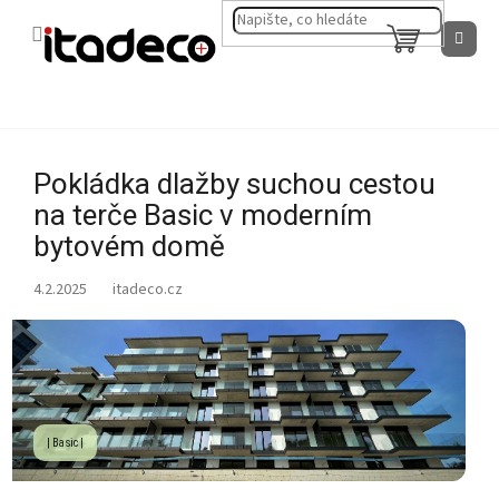
Přejít
na
NÁKUPNÍ
obsah
KOŠÍK
Pokládka dlažby suchou cestou
na terče Basic v moderním
bytovém domě
4.2.2025
| Basic |