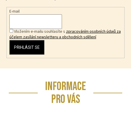
E-mail
Vložením e-mailu souhlasíte s
zpracováním osobních údajů za
účelem zasílání newsletteru a obchodních sdělení
PŘIHLÁSIT SE
Z
INFORMACE
á
p
PRO VÁS
a
t
í