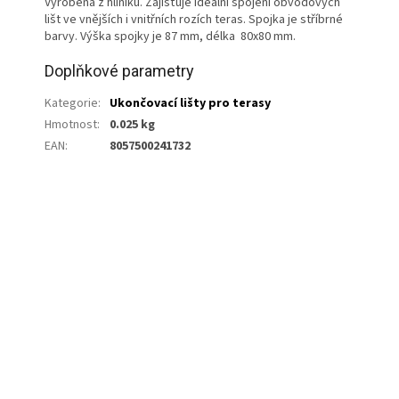
Vyrobena z hliníku. Zajišťuje ideální spojení obvodových
lišt ve vnějších i vnitřních rozích teras. Spojka je stříbrné
barvy. Výška spojky je 87 mm, délka 80x80 mm.
Doplňkové parametry
Kategorie
:
Ukončovací lišty pro terasy
Hmotnost
:
0.025 kg
EAN
:
8057500241732