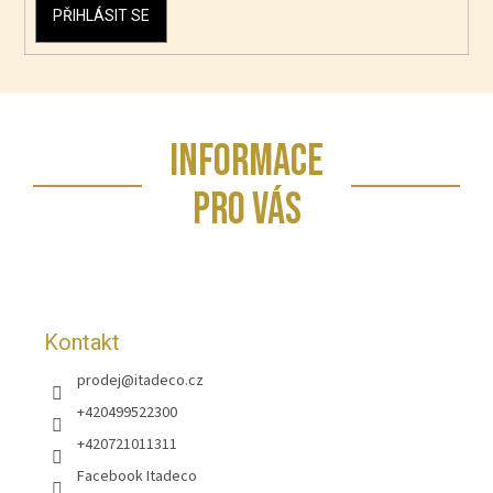
PŘIHLÁSIT SE
Z
INFORMACE
á
p
PRO VÁS
a
t
í
Kontakt
prodej
@
itadeco.cz
+420499522300
+420721011311
Facebook Itadeco