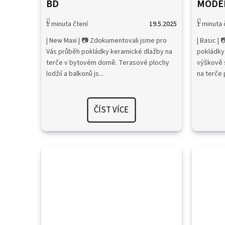
BD
MODE
19.5.2025
| New Maxi | 📷 Zdokumentovali jsme pro
| Basic |
Vás průběh pokládky keramické dlažby na
pokládky 
terče v bytovém domě. Terasové plochy
výškově s
lodžií a balkonů js...
na terče 