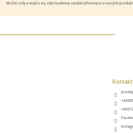
Vložte svůj e-mail a my vám budeme zasílat informace o nových produ
Z
á
p
a
t
í
Kontakt
prodej
+4204
+4207
Faceb
Instag