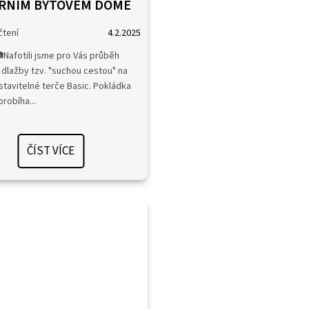
RNÍM BYTOVÉM DOMĚ
4.2.2025
 📷Nafotili jsme pro Vás průběh
dlažby tzv. "suchou cestou" na
tavitelné terče Basic. Pokládka
probíha...