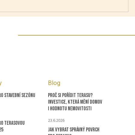
y
Blog
ro stavební sezónu
Proč si pořídit terasu?
Investice, která mění domov
i hodnotu nemovitosti
23.6.2026
ro terasovou
25
Jak vybrat správný povrch