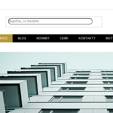
IRACE
BLOG
NOVINKY
CENÍK
KONTAKTY
INST
óny a lodžie