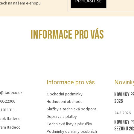
PŘIHLÁSIT SE
ktech na našem e-shopu.
INFORMACE PRO VÁS
Informace pro vás
Novink
@
itadeco.cz
Obchodní podmínky
Novinky p
2026
99522300
Hodnocení obchodu
Služby a technická podpora
21011311
24.3.2026
Doprava a platby
ook Itadeco
Novinky p
Technické listy a příručky
ram Itadeco
sezonu 20
Podmínky ochrany osobních