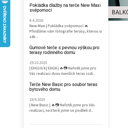
n
Pokládka dlažby na terče New Maxi
e
svépomocí
BALKÓ
l
8.4.2026
New Maxi | Pokládka svépomocí 🔥
Přinášíme vám fotografie terasy, kterou si
zák...
V
ý
Gumové terče s pevnou výškou pro
terasy rodinného domu
p
i
29.10.2025
s
| EHG10/4 | EHG6 | 🔥📷 Nafotili jsme pro
č
Vás realizaci dvou menších teras rodi...
l
Terče New Basic pro soubor teras
á
bytového domu
n
k
29.9.2025
ů
| New Basic | 🔥📷 Nafotili jsme pro Vás
realizaci, na které jsme se podíleli d...