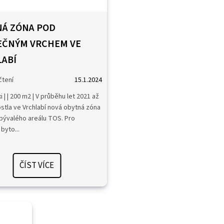
Á ZÓNA POD
EČNÝM VRCHEM VE
ABÍ
15.1.2024
 | | 200 m2 | V průběhu let 2021 až
stla ve Vrchlabí nová obytná zóna
bývalého areálu TOS. Pro
byto...