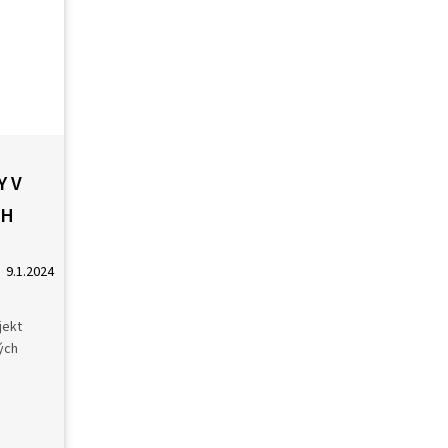
 V
CH
9.1.2024
jekt
ých