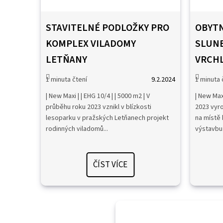
STAVITELNÉ PODLOŽKY PRO
OBYTN
KOMPLEX VILADOMY
SLUN
LETŇANY
VRCHL
9.2.2024
| New Maxi | | EHG 10/4 | | 5000 m2 | V
| New Maxi
průběhu roku 2023 vznikl v blízkosti
2023 vyro
lesoparku v pražských Letňanech projekt
na místě 
rodinných viladomů...
výstavbu 