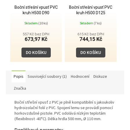
Boční střešní vpusť PVC
Boční střešní vpusť PVC
kruh H500 D90
kruh H500 D125
Skladem
(10 ks)
Skladem
(7 ks)
557 Kč bez DPH
615 Kč bez DPH
673,97 Kč
744,15 Kč
DO KOŠÍKU
DO KOŠÍKU
Popis
Související soubory (1)
Hodnocení
Diskuze
Značka
Boční střešní vpusť z PVC je plně kompatibilní s jakoukoliv
hydroizolační folií z PVC. Spojení lemu se provádí pomocí
horkovzdušné pistole. PVC odolává nízkým teplotám
(flexibilnost -40°C). Délka hrdla 500 mm, Ø 110 mm.