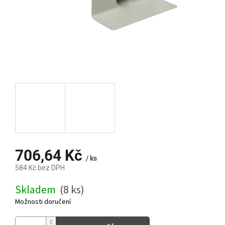
706,64 Kč
/ ks
584 Kč bez DPH
Měrná
Skladem
(8 ks)
cena:
Možnosti doručení