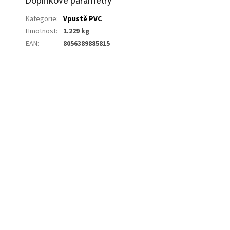
Doplňkové parametry
Kategorie
:
Vpustě PVC
Hmotnost
:
1.229 kg
EAN
:
8056389885815