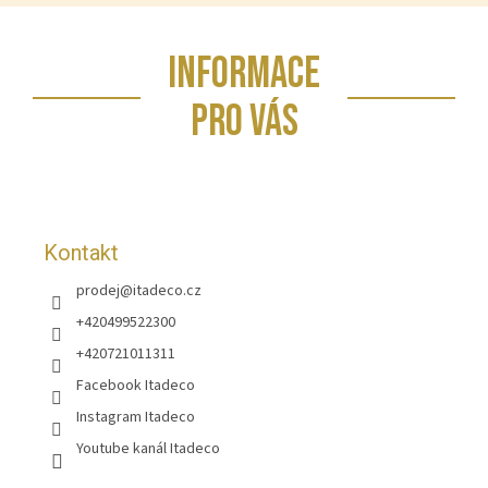
Z
INFORMACE
á
p
PRO VÁS
a
t
í
Kontakt
prodej
@
itadeco.cz
+420499522300
+420721011311
Facebook Itadeco
Instagram Itadeco
Youtube kanál Itadeco