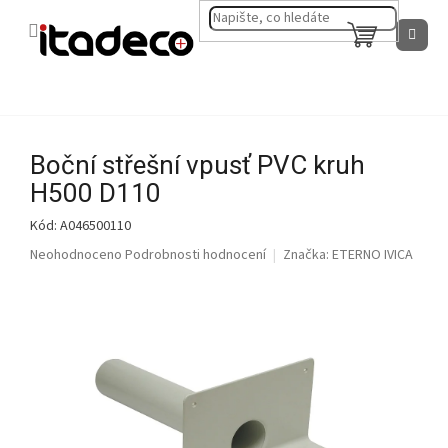
Přejít
na
NÁKUPNÍ
obsah
KOŠÍK
Boční střešní vpusť PVC kruh
H500 D110
Kód:
A046500110
Průměrné
Neohodnoceno
Podrobnosti hodnocení
Značka:
ETERNO IVICA
hodnocení
produktu
je
0,0
z
5
hvězdiček.