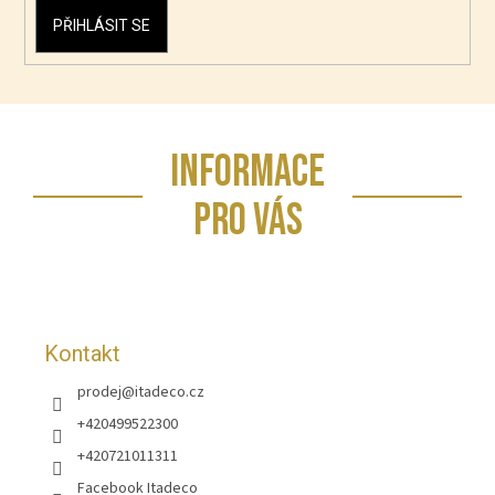
PŘIHLÁSIT SE
Z
INFORMACE
á
p
PRO VÁS
a
t
í
Kontakt
prodej
@
itadeco.cz
+420499522300
+420721011311
Facebook Itadeco