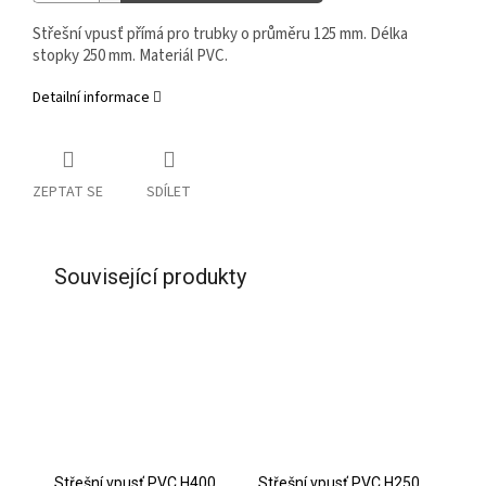
Střešní vpusť přímá pro trubky o průměru 125 mm. Délka
stopky 250 mm. Materiál PVC.
Detailní informace
ZEPTAT SE
SDÍLET
Související produkty
Střešní vpusť PVC H400
Střešní vpusť PVC H250