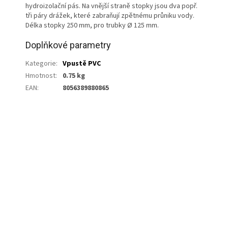
hydroizolační pás. Na vnější straně stopky jsou dva popř.
tři páry drážek, které zabraňují zpětnému průniku vody.
Délka stopky 250 mm, pro trubky Ø 125 mm.
Doplňkové parametry
Kategorie
:
Vpustě PVC
Hmotnost
:
0.75 kg
EAN
:
8056389880865