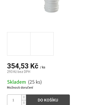
354,53 Kč
/ ks
293 Kč bez DPH
Měrná
Skladem
(25 ks)
cena:
Možnosti doručení
DO KOŠÍKU