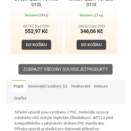
D125
D110
Skladem
(38 ks)
Skladem
(17 ks)
457 Kč bez DPH
286 Kč bez DPH
552,97 Kč
346,06 Kč
DO KOŠÍKU
DO KOŠÍKU
ZOBRAZIT VŠECHNY SOUVISEJÍCÍ PRODUKTY
Popis
Související soubory (1)
Hodnocení
Diskuze
Značka
Střešní vpustě jsou vyrobeny z PVC, materiálu vysoce
odolného vůči nízkým teplotám (flexibilnost -40°C) a plně
kompatibilního s jakýmkoliv druhem PVC membrány.
Příruba vpustě je hladká pro dokonalé přilnutí na