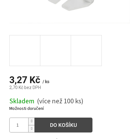
3,27 Kč
/ ks
2,70 Kč bez DPH
Měrná
Skladem
(více než 100 ks)
cena:
Možnosti doručení
DO KOŠÍKU