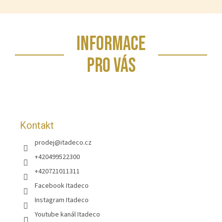
Z
INFORMACE
á
p
PRO VÁS
a
t
í
Kontakt
prodej
@
itadeco.cz
+420499522300
+420721011311
Facebook Itadeco
Instagram Itadeco
Youtube kanál Itadeco