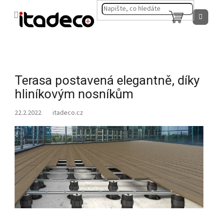
Přejít
na
NÁKUPNÍ
obsah
KOŠÍK
Terasa postavená elegantně, díky
hliníkovým nosníkům
22.2.2022