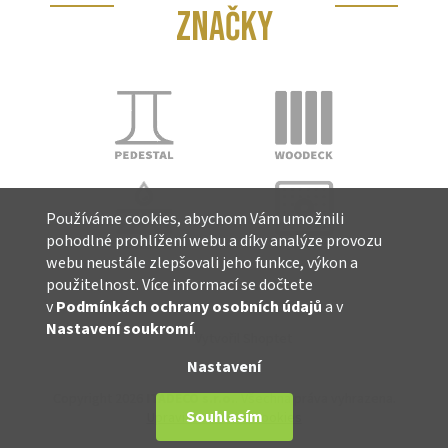
ZNAČKY
Používáme cookies, abychom Vám umožnili
pohodlné prohlížení webu a díky analýze provozu
webu neustále zlepšovali jeho funkce, výkon a
použitelnost. Více informací se dočtete
v
Podmínkách ochrany osobních údajů
a v
Nastavení soukromí
.
Vytvořil Shoptet
Nastavení
Copyright 2026
ITADECO s.r.o.
. Všechna práva vyhrazena.
Souhlasím
Upravit nastavení cookies