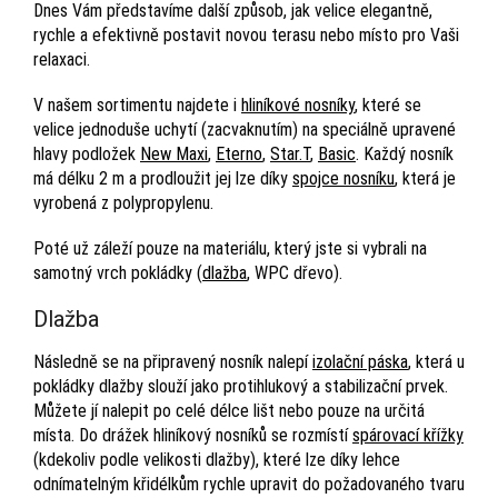
Dnes Vám představíme další způsob, jak velice elegantně,
rychle a efektivně postavit novou terasu nebo místo pro Vaši
relaxaci.
V našem sortimentu najdete i
hliníkové nosníky
, které se
velice jednoduše uchytí (zacvaknutím) na speciálně upravené
hlavy podložek
New Maxi
,
Eterno
,
Star.T
,
Basic
. Každý nosník
má délku 2 m a prodloužit jej lze díky
spojce nosníku
, která je
vyrobená z polypropylenu.
Poté už záleží pouze na materiálu, který jste si vybrali na
samotný vrch pokládky (
dlažba
, WPC dřevo).
Dlažba
Následně se na připravený nosník nalepí
izolační páska
, která u
pokládky dlažby slouží jako protihlukový a stabilizační prvek.
Můžete jí nalepit po celé délce lišt nebo pouze na určitá
místa. Do drážek hliníkový nosníků se rozmístí
spárovací křížky
(kdekoliv podle velikosti dlažby), které lze díky lehce
odnímatelným křidélkům rychle upravit do požadovaného tvaru