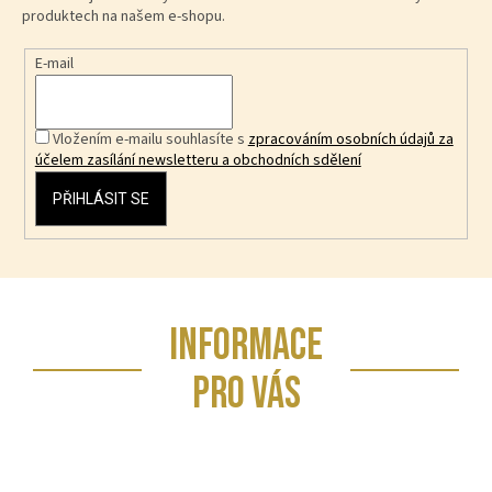
produktech na našem e-shopu.
E-mail
Vložením e-mailu souhlasíte s
zpracováním osobních údajů za
účelem zasílání newsletteru a obchodních sdělení
PŘIHLÁSIT SE
Z
INFORMACE
á
p
PRO VÁS
a
t
í