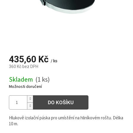
435,60 Kč
/ ks
360 Kč bez DPH
Měrná
Skladem
(1 ks)
cena:
Možnosti doručení
DO KOŠÍKU
Hlukově izolační páska pro umístění na hliníkovém roštu. Délka
10 m.