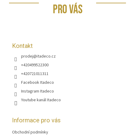
p
PRO VÁS
a
t
í
Kontakt
prodej
@
itadeco.cz
+420499522300
+420721011311
Facebook Itadeco
Instagram Itadeco
Youtube kanál Itadeco
Informace pro vás
Obchodní podmínky