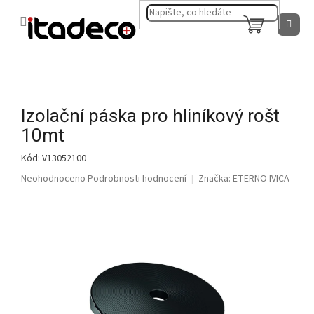
Přejít
na
NÁKUPNÍ
obsah
KOŠÍK
Izolační páska pro hliníkový rošt
10mt
Kód:
V13052100
Průměrné
Neohodnoceno
Podrobnosti hodnocení
Značka:
ETERNO IVICA
hodnocení
produktu
je
0,0
z
5
hvězdiček.