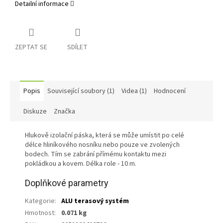
Detailní informace
ZEPTAT SE
SDÍLET
Popis
Související soubory (1)
Videa (1)
Hodnocení
Diskuze
Značka
Hlukově izolační páska, která se může umístit po celé
délce hliníkového nosníku nebo pouze ve zvolených
bodech. Tím se zabrání přímému kontaktu mezi
pokládkou a kovem. Délka role - 10 m.
Doplňkové parametry
Kategorie
:
ALU terasový systém
Hmotnost
:
0.071 kg