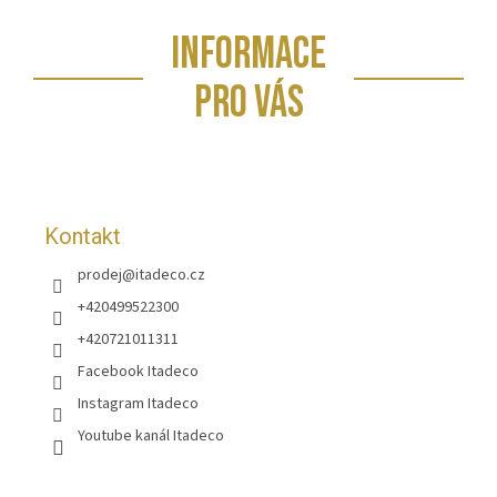
Z
INFORMACE
á
p
PRO VÁS
a
t
í
Kontakt
prodej
@
itadeco.cz
+420499522300
+420721011311
Facebook Itadeco
Instagram Itadeco
Youtube kanál Itadeco