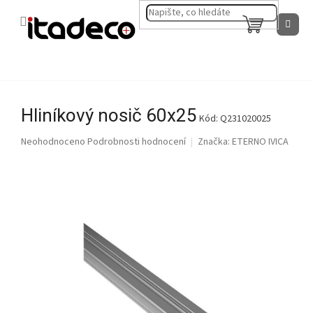
Přejít
na
NÁKUPNÍ
obsah
KOŠÍK
Hliníkový nosič 60x25
Kód:
Q231020025
Průměrné
Neohodnoceno
Podrobnosti hodnocení
Značka:
ETERNO IVICA
hodnocení
produktu
je
0,0
z
5
hvězdiček.