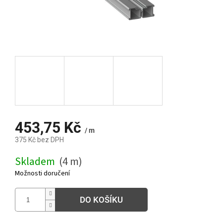
453,75 Kč
/ m
375 Kč bez DPH
Měrná
Skladem
(4 m)
cena:
Možnosti doručení
DO KOŠÍKU