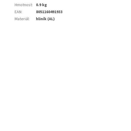
Hmotnost
:
0.9 kg
EAN
:
8051160491933
Materiál
:
hliník (AL)