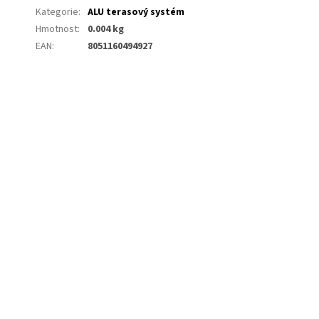
Kategorie
:
ALU terasový systém
Hmotnost
:
0.004 kg
EAN
:
8051160494927