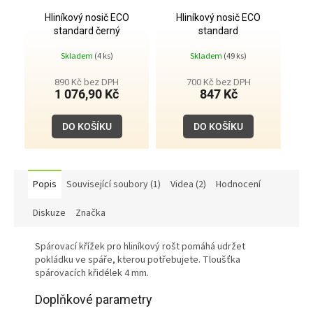
Hliníkový nosič ECO
Hliníkový nosič ECO
standard černý
standard
60x25x2000mm
60x25x2000mm
Skladem
(4 ks)
Skladem
(49 ks)
890 Kč bez DPH
700 Kč bez DPH
1 076,90 Kč
847 Kč
DO KOŠÍKU
DO KOŠÍKU
Popis
Související soubory (1)
Videa (2)
Hodnocení
Diskuze
Značka
Spárovací křížek pro hliníkový rošt pomáhá udržet
pokládku ve spáře, kterou potřebujete. Tloušťka
spárovacích křidélek 4 mm.
Doplňkové parametry