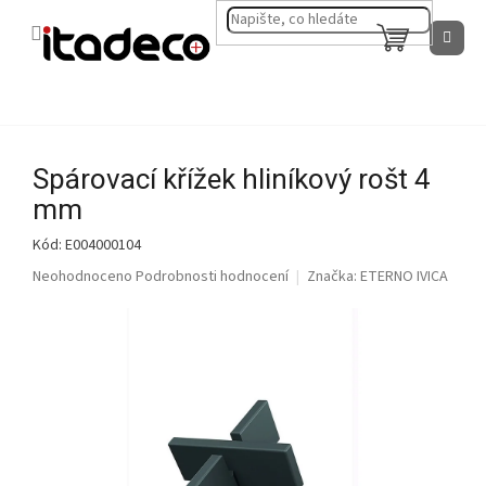
Přejít
na
NÁKUPNÍ
obsah
KOŠÍK
Spárovací křížek hliníkový rošt 4
mm
Kód:
E004000104
Průměrné
Neohodnoceno
Podrobnosti hodnocení
Značka:
ETERNO IVICA
hodnocení
produktu
je
0,0
z
5
hvězdiček.