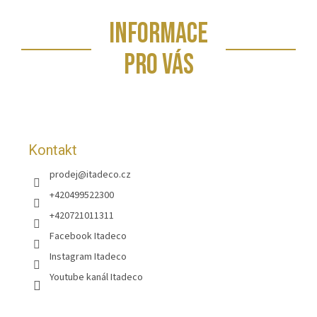
Z
INFORMACE
á
p
PRO VÁS
a
t
í
Kontakt
prodej
@
itadeco.cz
+420499522300
+420721011311
Facebook Itadeco
Instagram Itadeco
Youtube kanál Itadeco