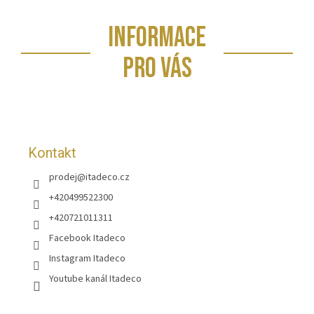
Z
INFORMACE
á
p
PRO VÁS
a
t
í
Kontakt
prodej
@
itadeco.cz
+420499522300
+420721011311
Facebook Itadeco
Instagram Itadeco
Youtube kanál Itadeco