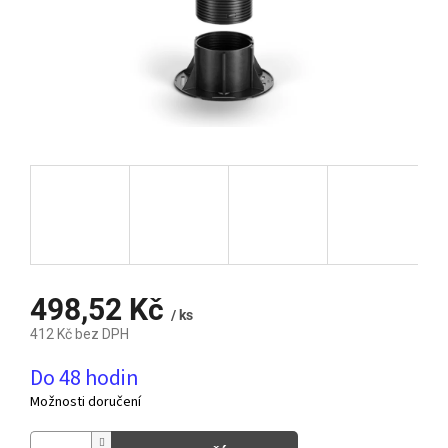
498,52 Kč
/ ks
412 Kč bez DPH
Měrná
Do 48 hodin
cena:
Možnosti doručení