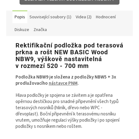
Popis
Související soubory (1)
Videa (2)
Hodnocení
Diskuze
Značka
Rektifikační podložka pod terasová
prkna a rošt NEW BASIC Wood
NBW9, výškově nastavitelná
v rozmezí 520 - 700 mm
Podložka NBW9 je složena z podložky NBW5 + 3x
prodlužovacího
nástavce PNM
.
Hlava podložky je spojena se závitem a je opatřena
opěrnou destičkou pro snadné připevnění všech typů
terasových nosníků (hliník, dřevo nebo WPC -
dřevoplast). Boční připevnění k terasovému nosníku
vrutem, umožňuje regulaci výšky podložky i po spojení
podložky s nosníkem nebo roštem.