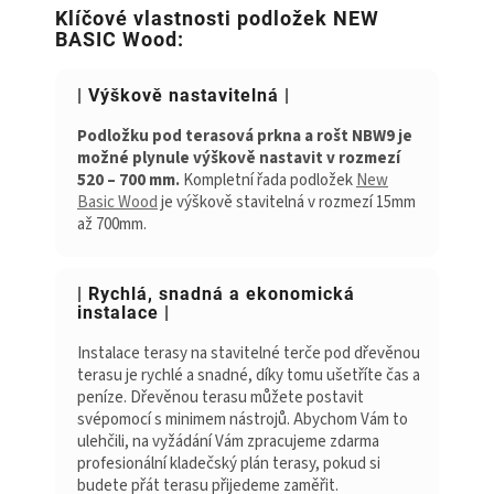
Klíčové vlastnosti podložek NEW
BASIC Wood:
| Výškově nastavitelná |
Podložku pod terasová prkna a rošt NBW9 je
možné plynule výškově nastavit v rozmezí
520 – 700 mm.
Kompletní řada podložek
New
Basic Wood
je výškově stavitelná v rozmezí 15mm
až 700mm.
| Rychlá, snadná a ekonomická
instalace |
Instalace terasy na stavitelné terče pod dřevěnou
terasu je rychlé a snadné, díky tomu ušetříte čas a
peníze. Dřevěnou terasu můžete postavit
svépomocí s minimem nástrojů. Abychom Vám to
ulehčili, na vyžádání Vám zpracujeme zdarma
profesionální kladečský plán terasy, pokud si
budete přát terasu přijedeme zaměřit.