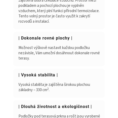
zajištěna dobrá cirkulace vzduchu. Prostor mezi
podkladem a pochozí plochou je vyplněn
vzduchem, který plní funkci přírodní termoizolace.
Tento volný prostor je často využit k zakrytí
rozvodů a instalací.
| Dokonale rovné plochy |
Možnost výškově nastavit každou podložku
nezávisle, Vám umožní dosáhnout dokonale rovné
terasy.
| Vysoká stabilita |
Vysoká stabilita je zajištěna širokou plochou
2
základny – 330 cm
.
| Dlouhá životnost a ekologičnost |
Podložky pod terasová prkna a rošt jsou vyrobené