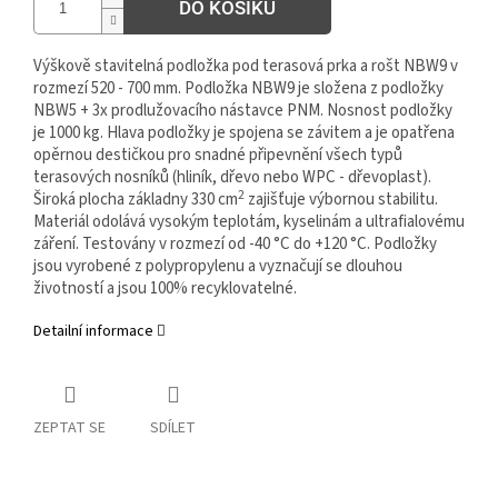
DO KOŠÍKU
Výškově stavitelná podložka pod terasová prka a rošt NBW9 v
rozmezí 520 - 700 mm. Podložka NBW9 je složena z podložky
NBW5 + 3x prodlužovacího nástavce PNM. Nosnost podložky
je 1000 kg. Hlava podložky je spojena se závitem a je opatřena
opěrnou destičkou pro snadné připevnění všech typů
terasových nosníků (hliník, dřevo nebo WPC - dřevoplast).
2
Široká plocha základny 330 cm
zajišťuje výbornou stabilitu.
Materiál odolává vysokým teplotám, kyselinám a ultrafialovému
záření. Testovány v rozmezí od -40 °C do +120 °C. Podložky
jsou vyrobené z polypropylenu a vyznačují se dlouhou
životností a jsou 100% recyklovatelné.
Detailní informace
ZEPTAT SE
SDÍLET