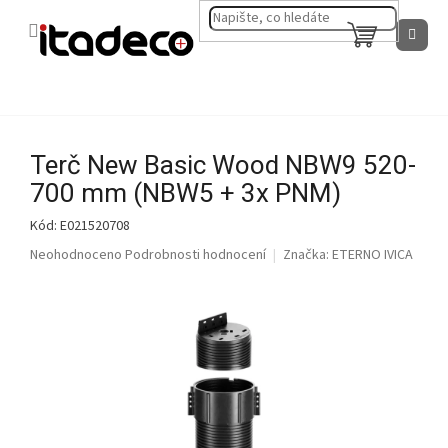
Přejít
na
NÁKUPNÍ
obsah
KOŠÍK
Terč New Basic Wood NBW9 520-
700 mm (NBW5 + 3x PNM)
Kód:
E021520708
Průměrné
Neohodnoceno
Podrobnosti hodnocení
Značka:
ETERNO IVICA
hodnocení
produktu
je
0,0
z
5
hvězdiček.