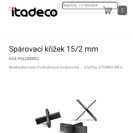
Přejít
na
NÁKUPNÍ
obsah
KOŠÍK
Spárovací křížek 15/2 mm
Kód:
P021000052
Průměrné
Neohodnoceno
Podrobnosti hodnocení
Značka:
ETERNO IVICA
hodnocení
produktu
je
0,0
z
5
hvězdiček.