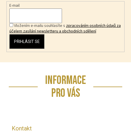
E-mail
Vložením e-mailu souhlasíte s
zpracováním osobních údajů za
účelem zasílání newsletteru a obchodních sdělení
PŘIHLÁSIT SE
Z
INFORMACE
á
p
PRO VÁS
a
t
í
Kontakt