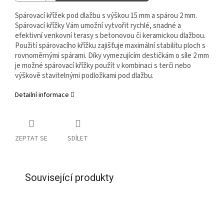
Spárovací křížek pod dlažbu s výškou 15 mm a spárou 2 mm.
Spárovací křížky Vám umožní vytvořit rychlé, snadné a
efektivní venkovní terasy s betonovou či keramickou dlažbou.
Použití spárovacího křížku zajišťuje maximální stabilitu ploch s
rovnoměrnými spárami. Díky vymezujícím destičkám o síle 2 mm
je možné spárovací křížky použít v kombinaci s terči nebo
výškově stavitelnými podložkami pod dlažbu.
Detailní informace
ZEPTAT SE
SDÍLET
Související produkty