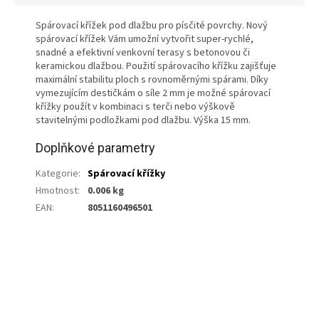
Spárovací křížek pod dlažbu pro písčité povrchy. Nový
spárovací křížek Vám umožní vytvořit super-rychlé,
snadné a efektivní venkovní terasy s betonovou či
keramickou dlažbou. Použití spárovacího křížku zajišťuje
maximální stabilitu ploch s rovnoměrnými spárami. Díky
vymezujícím destičkám o síle 2 mm je možné spárovací
křížky použít v kombinaci s terči nebo výškově
stavitelnými podložkami pod dlažbu. Výška 15 mm.
Doplňkové parametry
Kategorie
:
Spárovací křížky
Hmotnost
:
0.006 kg
EAN
:
8051160496501