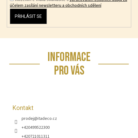
účelem zasílání newsletteru a obchodních sdělení
PŘIHLÁSIT SE
Z
INFORMACE
á
p
PRO VÁS
a
t
í
Kontakt
prodej
@
itadeco.cz
+420499522300
+420721011311