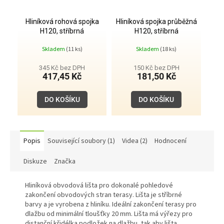
Hliníková rohová spojka
Hliníková spojka průběžná
H120, stříbrná
H120, stříbrná
Skladem
(11 ks)
Skladem
(18 ks)
345 Kč bez DPH
150 Kč bez DPH
417,45 Kč
181,50 Kč
DO KOŠÍKU
DO KOŠÍKU
Popis
Související soubory (1)
Videa (2)
Hodnocení
Diskuze
Značka
Hliníková obvodová lišta pro dokonalé pohledové
zakončení obvodových stran terasy. Lišta je stříbrné
barvy a je vyrobena z hliníku. Ideální zakončení terasy pro
dlažbu od minimální tloušťky 20 mm. Lišta má výřezy pro
distanční křidélka podložek na dlažbu, tak aby lišta