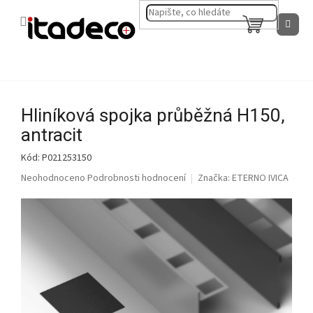
Přejít
na
NÁKUPNÍ
obsah
KOŠÍK
Hliníková spojka průběžná H150,
antracit
Kód:
P021253150
Průměrné
Neohodnoceno
Podrobnosti hodnocení
Značka:
ETERNO IVICA
hodnocení
produktu
je
0,0
z
5
hvězdiček.