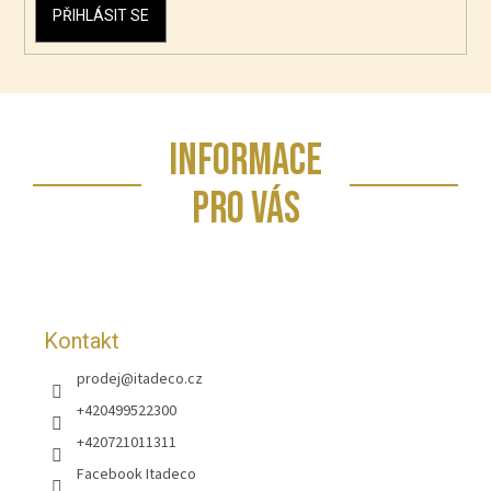
PŘIHLÁSIT SE
Z
INFORMACE
á
p
PRO VÁS
a
t
í
Kontakt
prodej
@
itadeco.cz
+420499522300
+420721011311
Facebook Itadeco