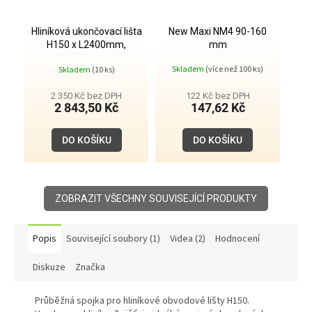
Hliníková ukončovací lišta
New Maxi NM4 90-160
H150 x L2400mm,
mm
antracit
Průměrné
Skladem
(více než 100 ks)
Skladem
(10 ks)
hodnocení
produktu
je
2 350 Kč bez DPH
122 Kč bez DPH
5,0
2 843,50 Kč
147,62 Kč
z
5
hvězdiček.
DO KOŠÍKU
DO KOŠÍKU
ZOBRAZIT VŠECHNY SOUVISEJÍCÍ PRODUKTY
Popis
Související soubory (1)
Videa (2)
Hodnocení
Diskuze
Značka
Průběžná spojka pro hliníkové obvodové lišty H150.