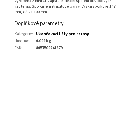
Vyrobena z hliníku. Zajišťuje ideální spojení obvodových
lišt teras. Spojka je antracitové barvy. Výška spojky je 147
mm, délka 100 mm.
Doplňkové parametry
Kategorie
:
Ukončovací lišty pro terasy
Hmotnost
:
0.009 kg
EAN
:
8057500241879