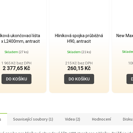
níková ukončovací lišta
Hliníková spojka průběžná
New Max
 x L2400mm, antracit
H90, antracit
Sklad
Skladem
(27 ks)
Skladem
(21 ks)
1 965 Kč bez DPH
215 Kč bez DPH
10
2 377,65 Kč
260,15 Kč
DO KOŠÍKU
DO KOŠÍKU
s
Související soubory (1)
Videa (2)
Hodnocení
Disku