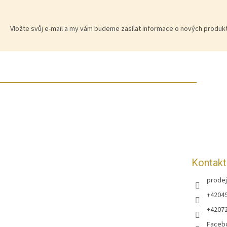
Vložte svůj e-mail a my vám budeme zasílat informace o nových produ
Z
á
p
a
t
í
Kontakt
prodej
+4204
+4207
Faceb