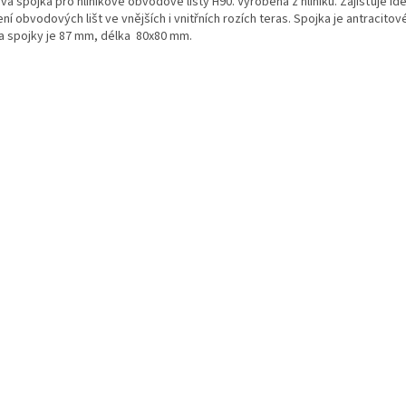
á spojka pro hliníkové obvodové lišty H90. Vyrobena z hliníku. Zajišťuje ide
ní obvodových lišt ve vnějších i vnitřních rozích teras. Spojka je antracitov
a spojky je 87 mm, délka 80x80 mm.