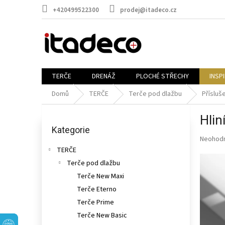
Přejít
+420499522300
prodej@itadeco.cz
na
obsah
TERČE
DRENÁŽ
PLOCHÉ STŘECHY
INSP
Domů
TERČE
Terče pod dlažbu
Přísluš
P
Hlin
o
Přeskočit
kategorie
Kategorie
s
Průměr
Neohod
t
hodnoce
TERČE
r
produkt
Terče pod dlažbu
a
je
n
Terče New Maxi
0,0
n
z
Terče Eterno
5
í
Terče Prime
hvězdič
p
Terče New Basic
a