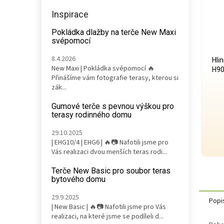
Inspirace
Pokládka dlažby na terče New Maxi
svépomocí
8.4.2026
Hli
New Maxi | Pokládka svépomocí 🔥
H90
Přinášíme vám fotografie terasy, kterou si
zák...
Gumové terče s pevnou výškou pro
terasy rodinného domu
29.10.2025
| EHG10/4 | EHG6 | 🔥📷 Nafotili jsme pro
Vás realizaci dvou menších teras rodi...
Terče New Basic pro soubor teras
bytového domu
29.9.2025
Popi
| New Basic | 🔥📷 Nafotili jsme pro Vás
realizaci, na které jsme se podíleli d...