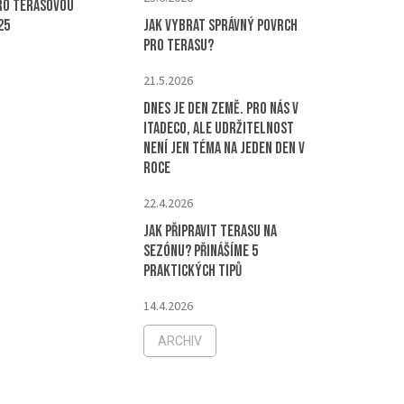
ro terasovou
25
Jak vybrat správný povrch
pro terasu?
21.5.2026
Dnes je Den Země. Pro nás v
ITADECO, ale udržitelnost
není jen téma na jeden den v
roce
22.4.2026
Jak připravit terasu na
sezónu? Přinášíme 5
praktických tipů
14.4.2026
ARCHIV