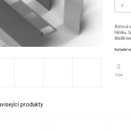
Rohová s
hliníku. 
80x80 mm
Detailní 
TISK
visející produkty