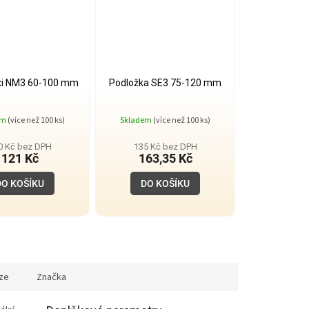
i NM3 60-100 mm
Podložka SE3 75-120 mm
Průměrné
Průměrné
em
(více než 100 ks)
Skladem
(více než 100 ks)
hodnocení
hodnocení
produktu
produktu
je
je
0 Kč bez DPH
135 Kč bez DPH
5,0
5,0
121 Kč
163,35 Kč
z
z
5
5
DO KOŠÍKU
DO KOŠÍKU
hvězdiček.
hvězdiček.
ze
Značka