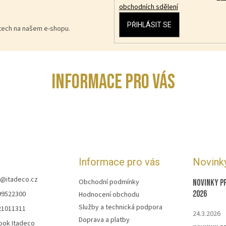
obchodních sdělení
PŘIHLÁSIT SE
ktech na našem e-shopu.
INFORMACE PRO VÁS
Informace pro vás
Novink
@
itadeco.cz
Obchodní podmínky
Novinky p
2026
99522300
Hodnocení obchodu
Služby a technická podpora
21011311
24.3.2026
Doprava a platby
ook Itadeco