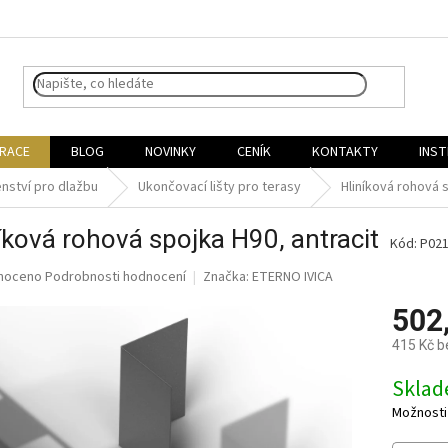
IRACE
BLOG
NOVINKY
CENÍK
KONTAKTY
INST
enství pro dlažbu
Ukončovací lišty pro terasy
Hliníková rohová s
íková rohová spojka H90, antracit
Kód:
P02
né
noceno
Podrobnosti hodnocení
Značka:
ETERNO IVICA
ní
502
u
415 Kč 
Měrná
Skla
cena:
ek.
Možnosti