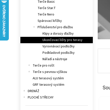
Terče Basic
n
e
Terče Star.T
l
Terče Nero
Spárovací křížky
Příslušenství pro dlažbu
Klipy a dorazy dlažby
Ukončovací lišty pro terasy
Vyrovnávací podložky
Podkladové podložky
Nářadí a nástroje
Terče pro rošt
Terče s pevnou výškou
ALU terasový systém
GRF terasový systém
Sou
DRENÁŽ
PLOCHÉ STŘECHY