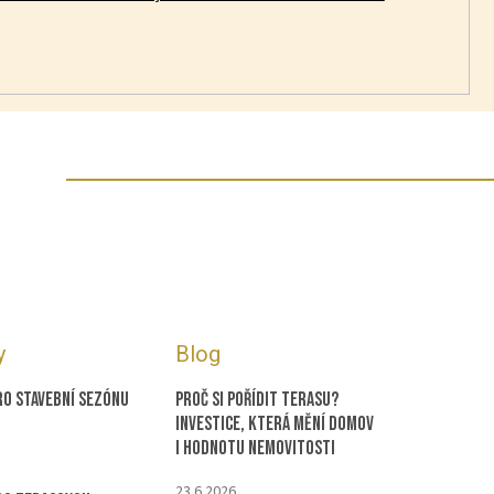
y
Blog
ro stavební sezónu
Proč si pořídit terasu?
Investice, která mění domov
i hodnotu nemovitosti
23.6.2026