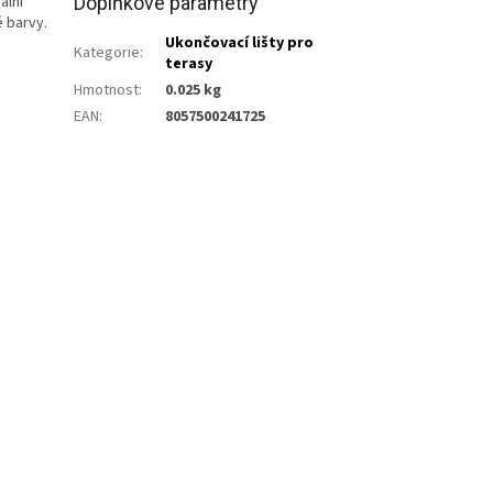
ální
Doplňkové parametry
é barvy.
Ukončovací lišty pro
Kategorie
:
terasy
Hmotnost
:
0.025 kg
EAN
:
8057500241725