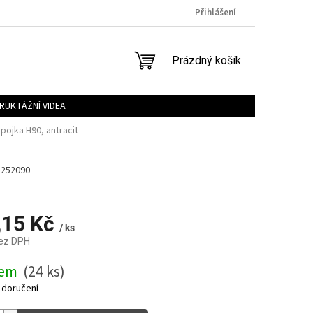
Přihlášení
NÁKUPNÍ
Prázdný košík
KOŠÍK
RUKTÁŽNÍ VIDEA
pojka H90, antracit
1252090
,15 Kč
/ ks
bez DPH
dem
(24 ks)
 doručení