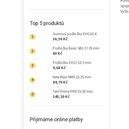
Rohov
spoje
Výšk
Top 5 produktů
Gumová podložka EHG10/4
36,30 Kč
Podložka Basic SB1 27-35 mm
60 Kč
Podložka EH12 12/3 mm
9,68 Kč
New Maxi NM0 15-25 mm
84,70 Kč
Terč Prime PR0 15-30 mm
145,20 Kč
Přijímáme online platby