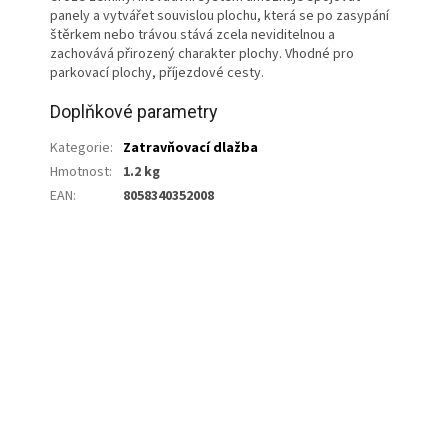
panely a vytvářet souvislou plochu, která se po zasypání
štěrkem nebo trávou stává zcela neviditelnou a
zachovává přirozený charakter plochy. Vhodné pro
parkovací plochy, příjezdové cesty.
Doplňkové parametry
Kategorie
:
Zatravňovací dlažba
Hmotnost
:
1.2 kg
EAN
:
8058340352008