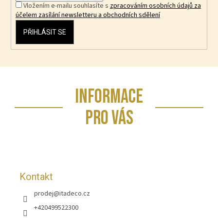
Vložením e-mailu souhlasíte s
zpracováním osobních údajů za
účelem zasílání newsletteru a obchodních sdělení
PŘIHLÁSIT SE
Z
INFORMACE
á
p
PRO VÁS
a
t
í
Kontakt
prodej
@
itadeco.cz
+420499522300