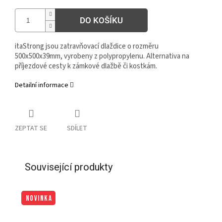
DO KOŠÍKU
itaStrong jsou zatravňovací dlaždice o rozměru
500x500x39mm, vyrobeny z polypropylenu. Alternativa na
příjezdové cesty k zámkové dlažbě či kostkám.
Detailní informace
ZEPTAT SE
SDÍLET
Související produkty
NOVINKA