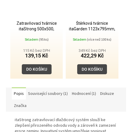
Zatravňovací tvárnice
Štěrková tvárnice
itaStrong 500x500,
itaGarden 1123x795mm,
zelená
spodní geotextilie
Skladem
(95 ks)
Skladem
(více než 100 ks)
115 Kč bez DPH
349 Kč bez DPH
139,15 Kč
422,29 Kč
DO KOŠÍKU
DO KOŠÍKU
Popis
Související soubory (1)
Hodnocení (1)
Diskuze
Značka
itaStrong zatravňovací dlaždicový systém slouží ke
zlepšení přirozeného odvodu vody a zároveň k zamezení
eroze zeminy. Inovativní systém umožňuje spojovat