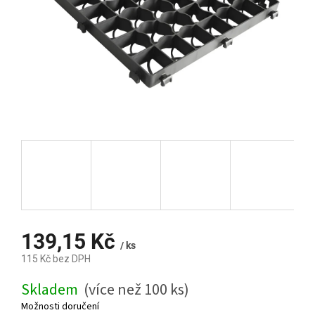
139,15 Kč
/ ks
115 Kč bez DPH
Měrná
Skladem
(více než 100 ks)
cena:
Možnosti doručení