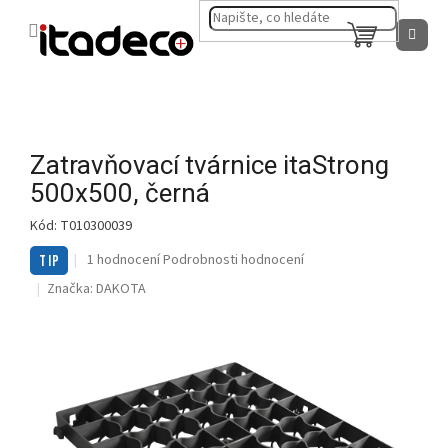
Přejít
na
NÁKUPNÍ
obsah
KOŠÍK
Zatravňovací tvárnice itaStrong
500x500, černá
Kód:
T010300039
Průměrné
1 hodnocení
Podrobnosti hodnocení
TIP
hodnocení
Značka:
DAKOTA
produktu
je
5,0
z
5
hvězdiček.