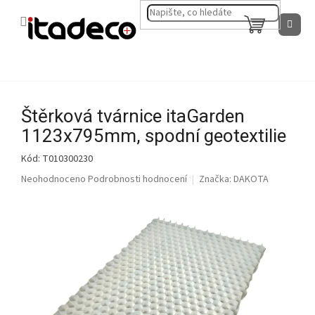
Přejít
na
NÁKUPNÍ
obsah
KOŠÍK
Štěrková tvárnice itaGarden
1123x795mm, spodní geotextilie
Kód:
T010300230
Průměrné
Neohodnoceno
Podrobnosti hodnocení
Značka:
DAKOTA
hodnocení
produktu
je
0,0
z
5
hvězdiček.