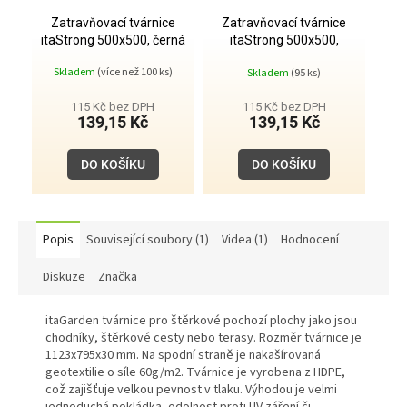
Zatravňovací tvárnice
Zatravňovací tvárnice
itaStrong 500x500, černá
itaStrong 500x500,
zelená
Průměrné
Skladem
(více než 100 ks)
Skladem
(95 ks)
hodnocení
produktu
je
115 Kč bez DPH
115 Kč bez DPH
5,0
139,15 Kč
139,15 Kč
z
5
hvězdiček.
DO KOŠÍKU
DO KOŠÍKU
Popis
Související soubory (1)
Videa (1)
Hodnocení
Diskuze
Značka
itaGarden tvárnice pro štěrkové pochozí plochy jako jsou
chodníky, štěrkové cesty nebo terasy. Rozměr tvárnice je
1123x795x30 mm. Na spodní straně je nakašírovaná
geotextilie o síle 60g/m2. Tvárnice je vyrobena z HDPE,
což zajišťuje velkou pevnost v tlaku. Výhodou je velmi
jednoduchá pokládka, odolnost proti UV záření či