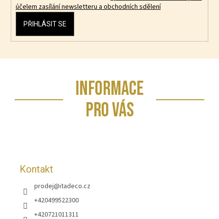
účelem zasílání newsletteru a obchodních sdělení
PŘIHLÁSIT SE
Z
INFORMACE
á
p
PRO VÁS
a
t
í
Kontakt
prodej
@
itadeco.cz
+420499522300
+420721011311