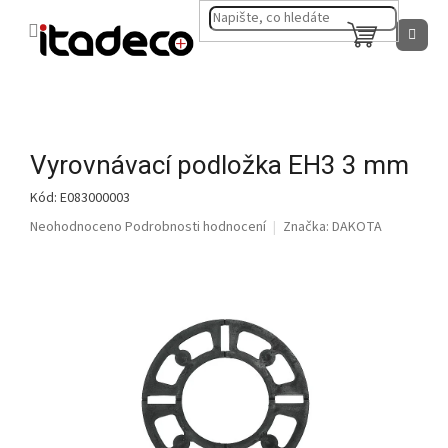
Přejít
na
NÁKUPNÍ
obsah
KOŠÍK
Vyrovnávací podložka EH3 3 mm
Kód:
E083000003
Průměrné
Neohodnoceno
Podrobnosti hodnocení
Značka:
DAKOTA
hodnocení
produktu
je
0,0
z
5
hvězdiček.