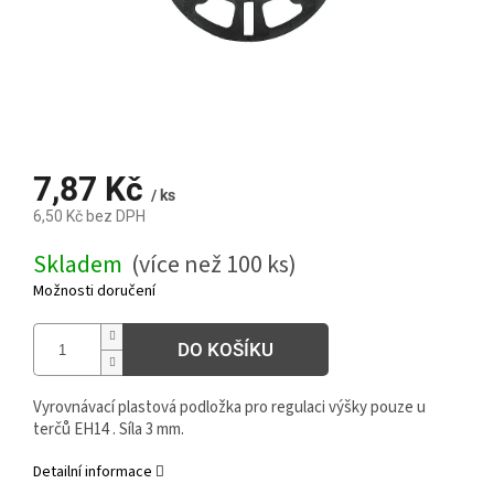
7,87 Kč
/ ks
6,50 Kč bez DPH
Měrná
Skladem
(více než 100 ks)
cena:
Možnosti doručení
DO KOŠÍKU
Vyrovnávací plastová podložka pro regulaci výšky pouze u
terčů EH14 . Síla 3 mm.
Detailní informace