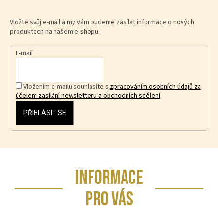
Vložte svůj e-mail a my vám budeme zasílat informace o nových
produktech na našem e-shopu.
E-mail
Vložením e-mailu souhlasíte s
zpracováním osobních údajů za
účelem zasílání newsletteru a obchodních sdělení
PŘIHLÁSIT SE
Z
INFORMACE
á
p
PRO VÁS
a
t