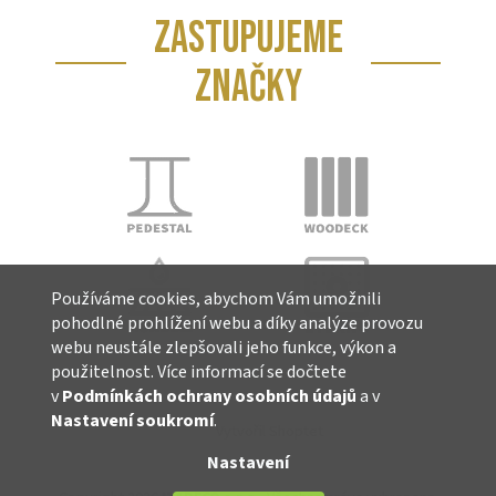
ZASTUPUJEME
ZNAČKY
Používáme cookies, abychom Vám umožnili
pohodlné prohlížení webu a díky analýze provozu
webu neustále zlepšovali jeho funkce, výkon a
použitelnost. Více informací se dočtete
v
Podmínkách ochrany osobních údajů
a v
Nastavení soukromí
.
Vytvořil Shoptet
Nastavení