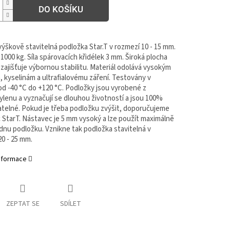
DO KOŠÍKU
výškově stavitelná podložka Star.T v rozmezí 10 - 15 mm.
000 kg. Síla spárovacích křidélek 3 mm. Široká plocha
zajišťuje výbornou stabilitu. Materiál odolává vysokým
 kyselinám a ultrafialovému záření. Testovány v
od -40 °C do +120 °C. Podložky jsou vyrobené z
ylenu a vyznačují se dlouhou životností a jsou 100%
atelné. Pokud je třeba podložku zvýšit, doporučujeme
 StarT. Nástavec je 5 mm vysoký a lze použít maximálně
dnu podložku. Vznikne tak podložka stavitelná v
0 - 25 mm.
informace
ZEPTAT SE
SDÍLET