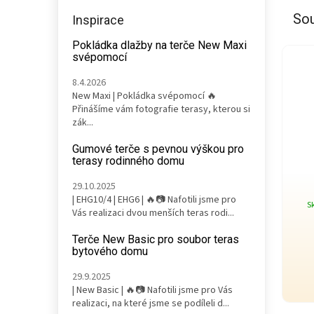
Sou
Inspirace
Pokládka dlažby na terče New Maxi
svépomocí
8.4.2026
New Maxi | Pokládka svépomocí 🔥
Přinášíme vám fotografie terasy, kterou si
zák...
Gumové terče s pevnou výškou pro
terasy rodinného domu
29.10.2025
| EHG10/4 | EHG6 | 🔥📷 Nafotili jsme pro
S
Vás realizaci dvou menších teras rodi...
Terče New Basic pro soubor teras
bytového domu
29.9.2025
| New Basic | 🔥📷 Nafotili jsme pro Vás
realizaci, na které jsme se podíleli d...