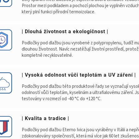
Prostor mezi podkladem a pochozí plochou je vyplněn vzduc
který plní funkci přírodní termoizolace.
| Dlouhá životnost a ekologičnost |
Podložky pod dlažbu jsou vyrobené z polypropylenu, tudíž ma
dlouhou životnost. Navíc nezatěžují životní prostředí, protož
kompletně recyklovatelné.
| Vysoká odolnost vůči teplotám a UV záření |
Podložky pod dlažbu této produktové řady se vyznačují vys
odolností vůči teplotám, kyselinám a ultrafialovému záření. J
testovány v rozmezí od -40 °C do +120 °C.
| Kvalita a tradice |
Podložky pod dlažbu Eterno Ivica jsou vyráběny v Itálii a nepř
zdokonalovány společností, která má více jak 60 let zkušenos