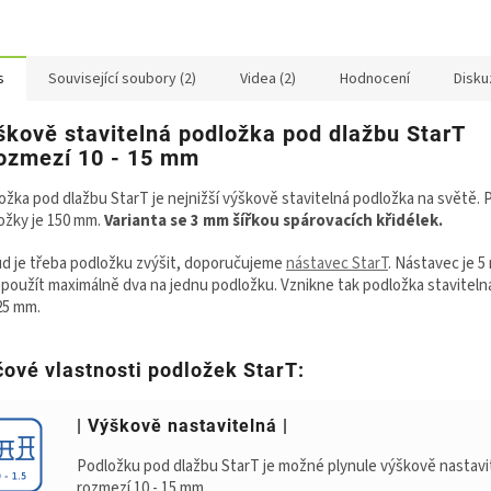
s
Související soubory (2)
Videa (2)
Hodnocení
Disku
škově stavitelná podložka pod dlažbu StarT
rozmezí 10 - 15 mm
ožka pod dlažbu StarT je nejnižší výškově stavitelná podložka na světě.
ožky je 150 mm.
Varianta se 3 mm šířkou spárovacích křidélek.
d je třeba podložku zvýšit, doporučujeme
nástavec StarT
. Nástavec je 
e použít maximálně dva na jednu podložku. Vznikne tak podložka staviteln
 25 mm.
čové vlastnosti podložek StarT:
| Výškově nastavitelná |
Podložku pod dlažbu StarT je možné plynule výškově nastavi
rozmezí 10 - 15 mm.