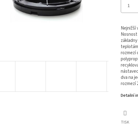
Nejnižší 
Nosnost 1
základny 
teplotám,
rozmezí 
polyprop
recyklov
nástavec
dva na je
rozmezí 2
Detailní 
TISK