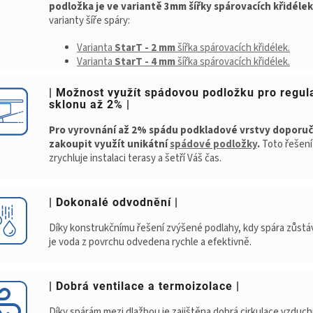
podložka je ve variantě 3mm šířky spárovacích křidélek
varianty šíře spáry:
Varianta
StarT - 2 mm
šířka spárovacích křidélek.
Varianta
StarT - 4 mm
šířka spárovacích křidélek.
| Možnost využít spádovou podložku pro regul
sklonu až 2% |
Pro vyrovnání až 2% spádu podkladové vrstvy doporu
zakoupit využít unikátní
spádové podložky
.
Toto řešení
zrychluje instalaci terasy a šetří Váš čas.
| Dokonalé odvodnění |
Díky konstrukčnímu řešení zvýšené podlahy, kdy spára zůstáv
je voda z povrchu odvedena rychle a efektivně.
| Dobrá ventilace a termoizolace |
Díky spárám mezi dlažbou je zajištěna dobrá cirkulace vzduch