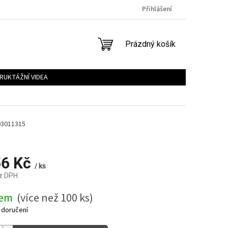
Přihlášení
NÁKUPNÍ
Prázdný košík
KOŠÍK
RUKTÁŽNÍ VIDEA
03011315
56 Kč
/ ks
z DPH
dem
(více než 100 ks)
 doručení