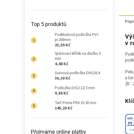
Popi
Top 5 produktů
Podkladová podložka PVC
Vý
pr.200mm
v 
23,59 Kč
Spárovací křížek na dlažbu 5
Podl
mm
podl
4,48 Kč
Poku
Gumová podložka EHG10/4
a lz
36,30 Kč
20 -
Podložka EH12 12/3 mm
9,68 Kč
Klí
Terč Prime PR0 15-30 mm
145,20 Kč
Přijímáme online platby