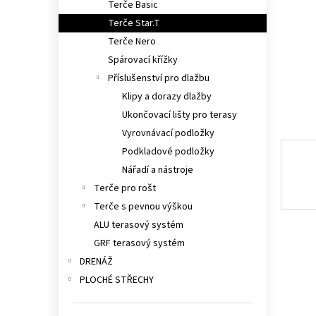
Terče Basic
n
e
Terče Star.T
l
Terče Nero
Spárovací křížky
Příslušenství pro dlažbu
Klipy a dorazy dlažby
Ukončovací lišty pro terasy
Vyrovnávací podložky
Podkladové podložky
Nářadí a nástroje
Terče pro rošt
Terče s pevnou výškou
ALU terasový systém
GRF terasový systém
DRENÁŽ
PLOCHÉ STŘECHY