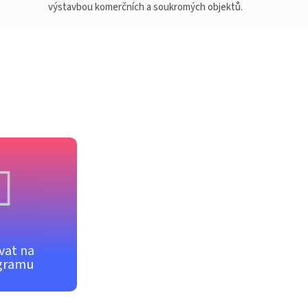
výstavbou komerčních a soukromých objektů.
vat na
gramu