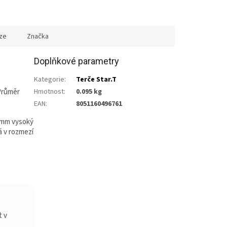
ze
Značka
Doplňkové parametry
Kategorie
:
Terče Star.T
 Průměr
Hmotnost
:
0.095 kg
EAN
:
8051160496761
5 mm vysoký
á v rozmezí
t v