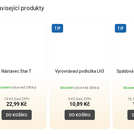
visející produkty
TIP
TIP
Nástavec Star.T
Vyrovnávací podložka LH3
Spádová 
Průměrné
kladem
(více než 100 ks)
Skladem
(více než 100 ks)
Sklad
hodnocení
produktu
je
19 Kč bez DPH
9 Kč bez DPH
16,
4,0
22,99 Kč
10,89 Kč
z
5
DO KOŠÍKU
DO KOŠÍKU
hvězdiček.