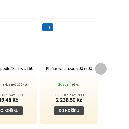
TIP
Další
podložka 1% D150
Kleště na dlažbu 600x600
produkt
em
(více než 100 ks)
Skladem
(6 ks)
10 Kč bez DPH
1 850 Kč bez DPH
19,48 Kč
2 238,50 Kč
DO KOŠÍKU
DO KOŠÍKU