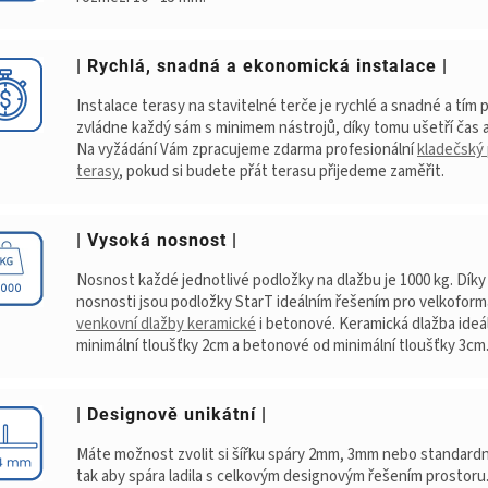
| Rychlá, snadná a ekonomická instalace |
Instalace terasy na stavitelné terče je rychlé a snadné a tím
zvládne každý sám s minimem nástrojů, díky tomu ušetří čas a
Na vyžádání Vám zpracujeme zdarma profesionální
kladečský 
terasy
, pokud si budete přát terasu přijedeme zaměřit.
| Vysoká nosnost |
Nosnost každé jednotlivé podložky na dlažbu je 1000 kg. Dík
nosnosti jsou podložky StarT ideálním řešením pro velkofor
venkovní dlažby keramické
i betonové. Keramická dlažba ideá
minimální tloušťky 2cm a betonové od minimální tloušťky 3cm
| Designově unikátní |
Máte možnost zvolit si šířku spáry 2mm, 3mm nebo standard
tak aby spára ladila s celkovým designovým řešením prostoru