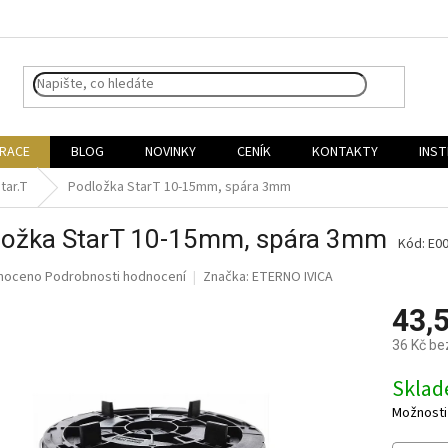
IRACE
BLOG
NOVINKY
CENÍK
KONTAKTY
INST
tar.T
Podložka StarT 10-15mm, spára 3mm
ložka StarT 10-15mm, spára 3mm
Kód:
E0
né
noceno
Podrobnosti hodnocení
Značka:
ETERNO IVICA
ní
43,
u
36 Kč be
Měrná
Skla
cena:
ek.
Možnosti