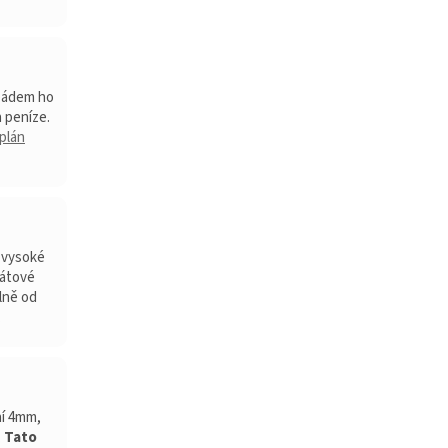
 pádem ho
 peníze.
plán
y vysoké
mátové
lně od
.
ní 4mm,
.
Tato