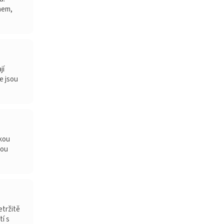
hem,
jí
e jsou
okou
sou
etržitě
tí s