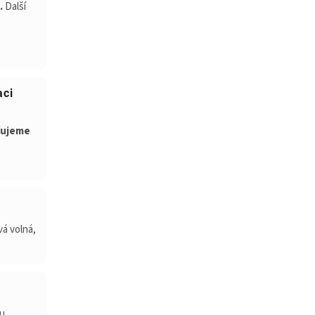
.
Další
aci
čujeme
á volná,
u.