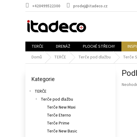
Přejít
+420499522300
prodej@itadeco.cz
na
obsah
TERČE
DRENÁŽ
PLOCHÉ STŘECHY
INSP
Domů
TERČE
Terče pod dlažbu
Terče S
P
Pod
o
Přeskočit
kategorie
Kategorie
s
Průměr
Neohod
t
hodnoce
TERČE
r
produkt
Terče pod dlažbu
a
je
n
Terče New Maxi
0,0
n
z
Terče Eterno
5
í
Terče Prime
hvězdič
p
Terče New Basic
a