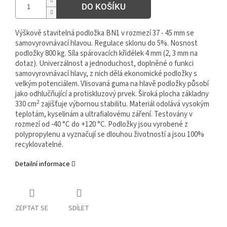
DO KOŠÍKU
Výškově stavitelná podložka BN1 v rozmezí 37 - 45 mm se
samovyrovnávací hlavou. Regulace sklonu do 5%. Nosnost
podložky 800 kg. Síla spárovacích křidélek 4 mm (2, 3 mm na
dotaz). Univerzálnost a jednoduchost, doplněné o funkci
samovyrovnávací hlavy, z nich dělá ekonomické podložky s
velkým potenciálem. Vlisovaná guma na hlavě podložky působí
jako odhlučňující a protiskluzový prvek. Široká plocha základny
2
330 cm
zajišťuje výbornou stabilitu. Materiál odolává vysokým
teplotám, kyselinám a ultrafialovému záření. Testovány v
rozmezí od -40 °C do +120 °C. Podložky jsou vyrobené z
polypropylenu a vyznačují se dlouhou životností a jsou 100%
recyklovatelné.
Detailní informace
ZEPTAT SE
SDÍLET