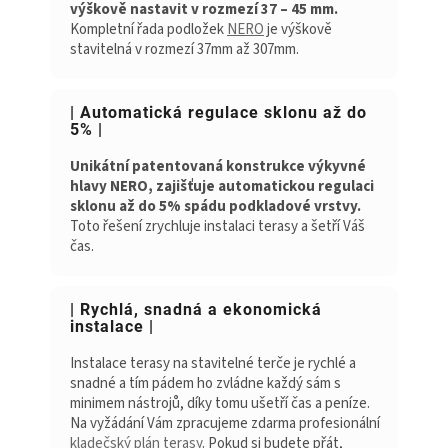
výškově nastavit v rozmezí 37 – 45 mm.
Kompletní řada podložek
NERO
je výškově
stavitelná v rozmezí 37mm až 307mm.
| Automatická regulace sklonu až do
5% |
Unikátní patentovaná konstrukce výkyvné
hlavy NERO, zajišťuje automatickou regulaci
sklonu až do 5% spádu podkladové vrstvy.
Toto řešení zrychluje instalaci terasy a šetří Váš
čas.
| Rychlá, snadná a ekonomická
instalace |
Instalace terasy na stavitelné terče je rychlé a
snadné a tím pádem ho zvládne každý sám s
minimem nástrojů, díky tomu ušetří čas a peníze.
Na vyžádání Vám zpracujeme zdarma profesionální
kladečský plán terasy
. Pokud si budete přát,