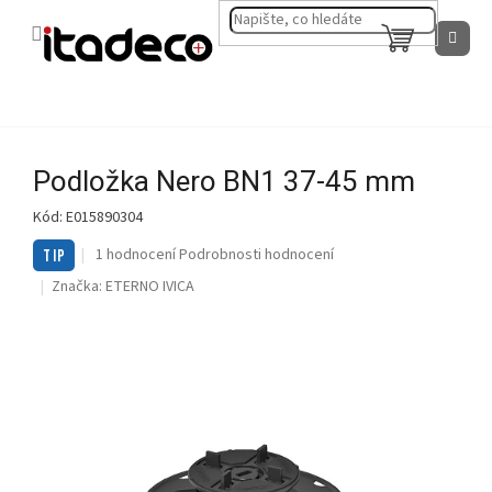
Přejít
na
NÁKUPNÍ
obsah
KOŠÍK
Podložka Nero BN1 37-45 mm
Kód:
E015890304
Průměrné
1 hodnocení
Podrobnosti hodnocení
TIP
hodnocení
Značka:
ETERNO IVICA
produktu
je
5,0
z
5
hvězdiček.