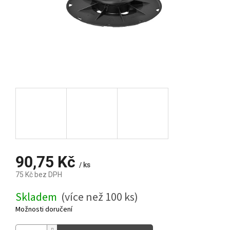
90,75 Kč
/ ks
75 Kč bez DPH
Měrná
Skladem
(více než 100 ks)
cena:
Možnosti doručení