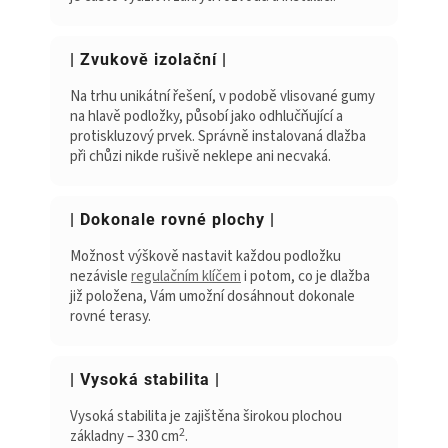
| Zvukově izolační |
Na trhu unikátní řešení, v podobě vlisované gumy
na hlavě podložky, působí jako odhlučňující a
protiskluzový prvek. Správně instalovaná dlažba
při chůzi nikde rušivě neklepe ani necvaká.
| Dokonale rovné plochy |
Možnost výškově nastavit každou podložku
nezávisle
regulačním klíčem
i potom, co je dlažba
již položena, Vám umožní dosáhnout dokonale
rovné terasy.
| Vysoká stabilita |
Vysoká stabilita je zajištěna širokou plochou
2
základny – 330 cm
.