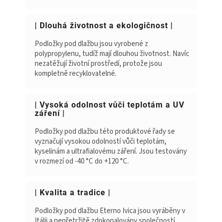
| Dlouhá životnost a ekologičnost |
Podložky pod dlažbu jsou vyrobené z
polypropylenu, tudíž mají dlouhou životnost. Navíc
nezatěžují životní prostředí, protože jsou
kompletně recyklovatelné.
| Vysoká odolnost vůči teplotám a UV
záření |
Podložky pod dlažbu této produktové řady se
vyznačují vysokou odolností vůči teplotám,
kyselinám a ultrafialovému záření. Jsou testovány
v rozmezí od -40 °C do +120 °C.
| Kvalita a tradice |
Podložky pod dlažbu Eterno Ivica jsou vyráběny v
Itálii a nepřetržitě zdokonalovány společností,