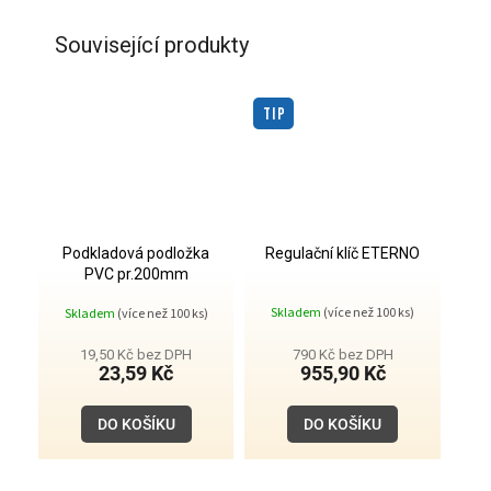
Související produkty
TIP
Podkladová podložka
Regulační klíč ETERNO
PVC pr.200mm
Průměrné
Skladem
(více než 100 ks)
Skladem
(více než 100 ks)
hodnocení
produktu
je
19,50 Kč bez DPH
790 Kč bez DPH
5,0
23,59 Kč
955,90 Kč
z
5
hvězdiček.
DO KOŠÍKU
DO KOŠÍKU