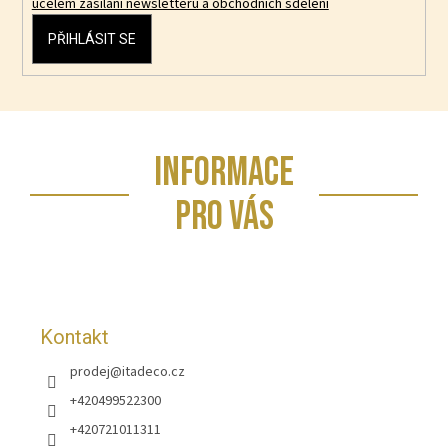
účelem zasílání newsletteru a obchodních sdělení
PŘIHLÁSIT SE
Z
INFORMACE
á
p
PRO VÁS
a
t
í
Kontakt
prodej
@
itadeco.cz
+420499522300
+420721011311