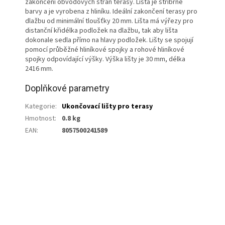
zakončení obvodových stran terasy. Lišta je stříbrné
barvy a je vyrobena z hliníku. Ideální zakončení terasy pro
dlažbu od minimální tloušťky 20 mm. Lišta má výřezy pro
distanční křidélka podložek na dlažbu, tak aby lišta
dokonale sedla přímo na hlavy podložek. Lišty se spojují
pomocí průběžné hliníkové spojky a rohové hliníkové
spojky odpovídající výšky. Výška lišty je 30 mm, délka
2416 mm.
Doplňkové parametry
Kategorie
:
Ukončovací lišty pro terasy
Hmotnost
:
0.8 kg
EAN
:
8057500241589