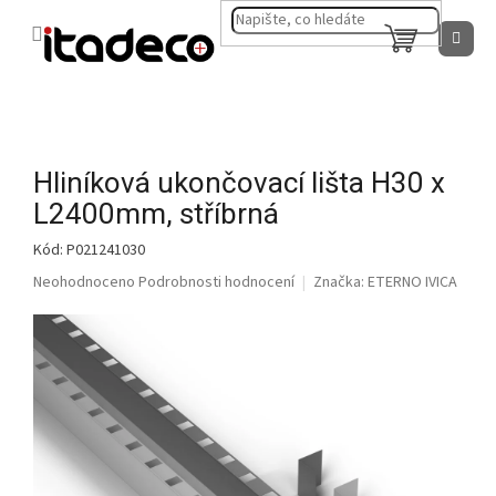
Přejít
na
NÁKUPNÍ
obsah
KOŠÍK
Hliníková ukončovací lišta H30 x
L2400mm, stříbrná
Kód:
P021241030
Průměrné
Neohodnoceno
Podrobnosti hodnocení
Značka:
ETERNO IVICA
hodnocení
produktu
je
0,0
z
5
hvězdiček.