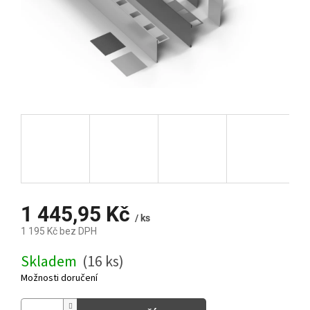
1 445,95 Kč
/ ks
1 195 Kč bez DPH
Měrná
Skladem
(16 ks)
cena:
Možnosti doručení