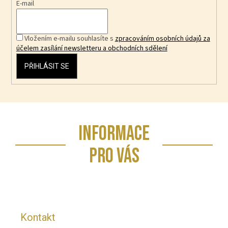
E-mail
Vložením e-mailu souhlasíte s
zpracováním osobních údajů za
účelem zasílání newsletteru a obchodních sdělení
PŘIHLÁSIT SE
Z
INFORMACE
á
p
PRO VÁS
a
t
í
Kontakt