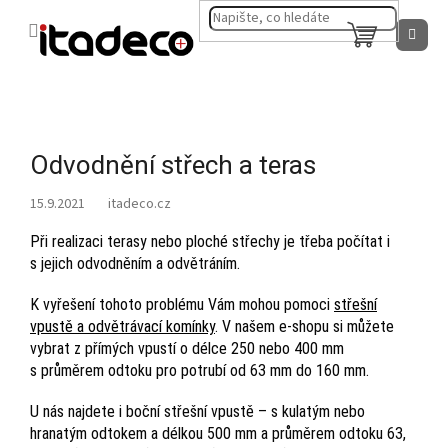
Přejít
na
NÁKUPNÍ
obsah
KOŠÍK
Odvodnění střech a teras
15.9.2021
Při realizaci terasy nebo ploché střechy je třeba počítat i
s jejich odvodněním a odvětráním.
K vyřešení tohoto problému Vám mohou pomoci
střešní
vpustě a odvětrávací komínky
. V našem e-shopu si můžete
vybrat z přímých vpustí o délce 250 nebo 400 mm
s průměrem odtoku pro potrubí od 63 mm do 160 mm.
U nás najdete i boční střešní vpustě – s kulatým nebo
hranatým odtokem a délkou 500 mm a průměrem odtoku 63,