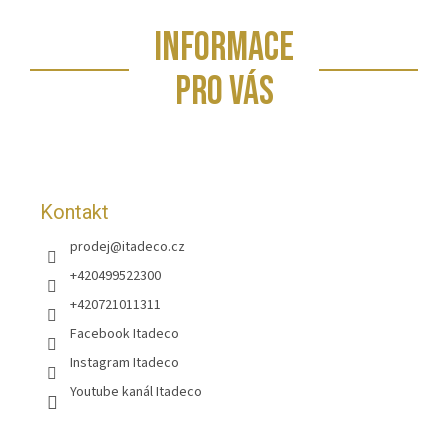
Z
INFORMACE
á
p
PRO VÁS
a
t
í
Kontakt
prodej
@
itadeco.cz
+420499522300
+420721011311
Facebook Itadeco
Instagram Itadeco
Youtube kanál Itadeco