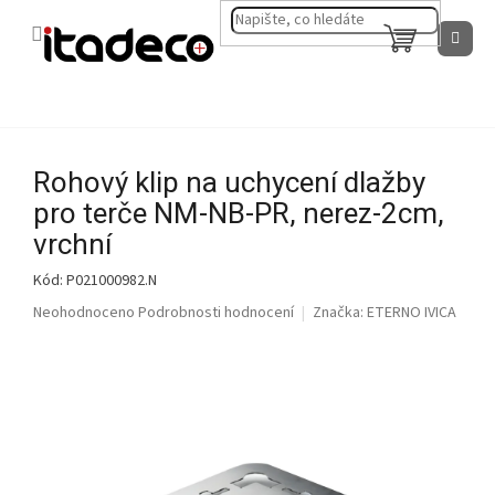
Přejít
na
NÁKUPNÍ
obsah
KOŠÍK
Rohový klip na uchycení dlažby
pro terče NM-NB-PR, nerez-2cm,
vrchní
Kód:
P021000982.N
Průměrné
Neohodnoceno
Podrobnosti hodnocení
Značka:
ETERNO IVICA
hodnocení
produktu
je
0,0
z
5
hvězdiček.