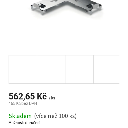
562,65 Kč
/ ks
465 Kč bez DPH
Měrná
Skladem
(více než 100 ks)
cena:
Možnosti doručení