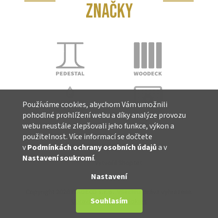
ZNAČKY
Používáme cookies, abychom Vám umožnili
pohodlné prohlížení webu a díky analýze provozu
webu neustále zlepšovali jeho funkce, výkon a
použitelnost. Více informací se dočtete
v
Podmínkách ochrany osobních údajů
a v
Nastavení soukromí
.
Vytvořil Shoptet
Nastavení
Copyright 2026
ITADECO s.r.o.
. Všechna práva vyhrazena.
Souhlasím
Upravit nastavení cookies