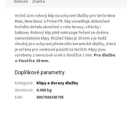
Diskuze
Značka
Vrchní 2cm rohový klip na uchycení dlažby pro terče New
Maxi, New Basic a Prime PR. Klip usnadňuje dokončení
bočního detailu ukončení v rohu terasy, střechy i
balkonu. Rohový klip plně nahrazuje řešení se dvěma
samostatnými klipy. Rozteč klipu je 20 mm a je tudíž
vhodný pro uchycení především keramické dlažby, která
je určena pro venkovní použití na terčích. Klipy jsou
vyrobeny z nerezové oceli o tloušťce 1 mm.
Pro dlažbu
o tloušťce 20 mm.
Doplňkové parametry
Kategorie
:
Klipy a dorazy dlažby
Hmotnost
:
0.086 kg
EAN
:
8057500243705