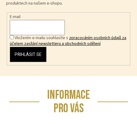
produktech na našem e-shopu.
E-mail
Vložením e-mailu souhlasíte s
zpracováním osobních údajů za
účelem zasílání newsletteru a obchodních sdělení
PŘIHLÁSIT SE
Z
INFORMACE
á
p
PRO VÁS
a
t
í