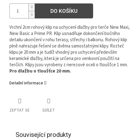
DO KOŠÍKU
Vrchní 2cm rohový klip na uchycení dlažby pro terče New Maxi,
New Basic a Prime PR. Klip usnadňuje dokončení bočního
detailu ukončení v rohu terasy, střechy i balkonu. Rohový klip
plně nahrazuje řešení se dvěma samostatnými klipy. Rozteč
klipu je 20 mm a je tudíž vhodný pro uchycení především
keramické dlažby, která je určena pro venkovní použití na
terčích. Klipy jsou vyrobeny z nerezové oceli o tloušťce 1 mm.
Pro dlažbu o tloušťce 20 mm.
Detailní informace
ZEPTAT SE
SDÍLET
Související produkty