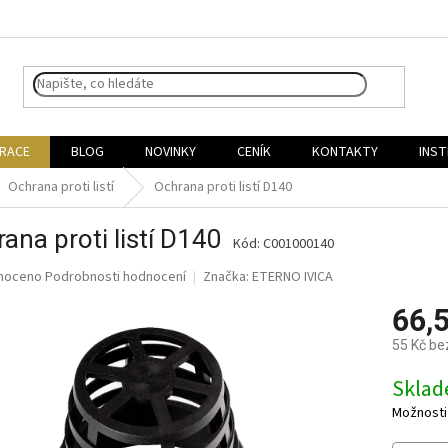
IRACE
BLOG
NOVINKY
CENÍK
KONTAKTY
INST
Ochrana proti listí
Ochrana proti listí D140
ana proti listí D140
Kód:
C001000140
né
noceno
Podrobnosti hodnocení
Značka:
ETERNO IVICA
ní
66,
u
55 Kč be
Měrná
Skla
cena:
ek.
Možnosti