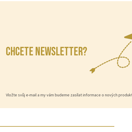
CHCETE NEWSLETTER?
Vložte svůj e-mail a my vám budeme zasílat informace o nových produ
Z
á