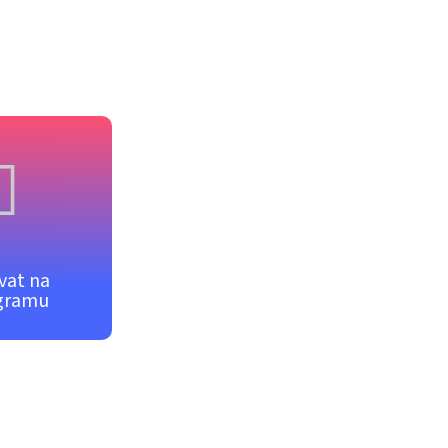
vat na
gramu