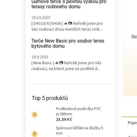
Gumové terče s pevnou výškou pro
terasy rodinného domu
29.10.2025
| EHG10/4 | EHG6 | 🔥📷 Nafotili jsme pro
Vás realizaci dvou menších teras rodi...
Oc
Terče New Basic pro soubor teras
bytového domu
29.9.2025
| New Basic | 🔥📷 Nafotili jsme pro Vás
realizaci, na které jsme se podíleli d...
Top 5 produktů
Podkladová podložka PVC
pr.200mm
23,59 Kč
Popi
Spárovací křížek na dlažbu 5
mm