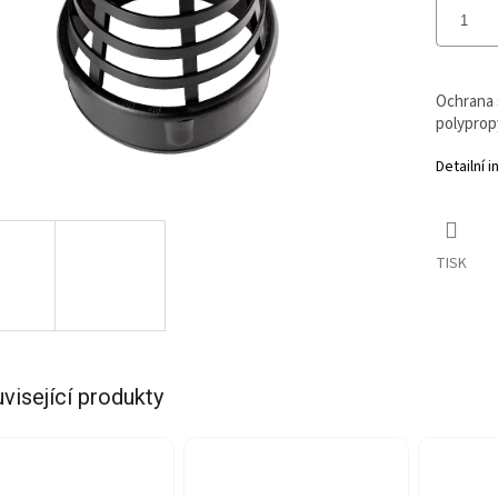
Ochrana 
polyprop
Detailní 
TISK
visející produkty