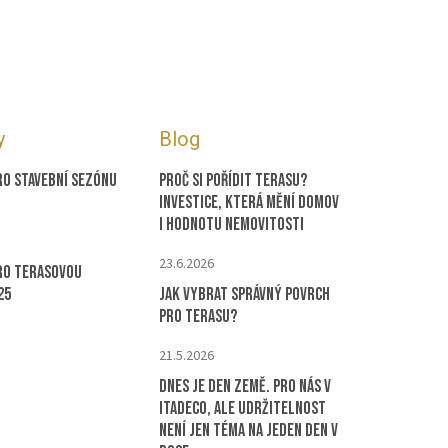
y
Blog
ro stavební sezónu
Proč si pořídit terasu?
Investice, která mění domov
i hodnotu nemovitosti
23.6.2026
ro terasovou
25
Jak vybrat správný povrch
pro terasu?
21.5.2026
Dnes je Den Země. Pro nás v
ITADECO, ale udržitelnost
není jen téma na jeden den v