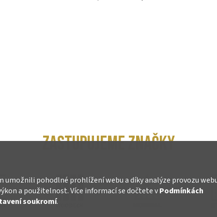
ZASTUPUJEME ZNAČKY
 umožnili pohodlné prohlížení webu a díky analýze provozu web
výkon a použitelnost. Více informací se dočtete v
Podmínkách
tavení soukromí
.