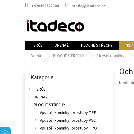
Přejít
+420499522300
prodej@itadeco.cz
na
obsah
TERČE
DRENÁŽ
PLOCHÉ STŘECHY
INSP
Domů
PLOCHÉ STŘECHY
Střešní doplňky
P
Ochr
o
Přeskočit
kategorie
Kategorie
s
Průměr
Neohod
t
hodnoce
TERČE
r
produkt
DRENÁŽ
a
je
n
PLOCHÉ STŘECHY
0,0
n
z
Vpustě, komínky, prostupy TPE
5
í
Vpustě, komínky, prostupy PVC
hvězdič
p
Vpustě, komínky, prostupy TPO
a