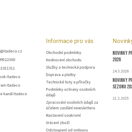
Informace pro vás
Novink
@
itadeco.cz
Obchodní podmínky
Novinky p
2026
99522300
Hodnocení obchodu
Služby a technická podpora
21011311
24.3.2026
Doprava a platby
ook Itadeco
Novinky p
Technické listy a příručky
ram Itadeco
sezonu 20
Podmínky ochrany osobních
e kanál Itadeco
údajů
21.2.2025
Zpracování osobních údajů za
účelem zasílání newsletteru
Nastavení soukromí
Vrácení zboží
Odstoupení od smlouvy