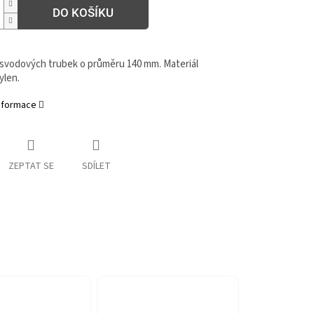
DO KOŠÍKU
svodových trubek o průměru 140 mm. Materiál
ylen.
informace
ZEPTAT SE
SDÍLET