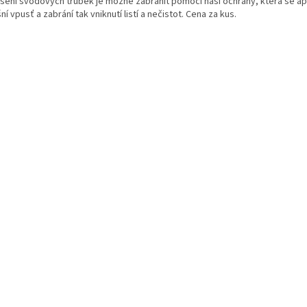
sení svodových trubek je možné zabránit pomocí naší ochrany, která se apl
ní vpusť a zabrání tak vniknutí listí a nečistot. Cena za kus.