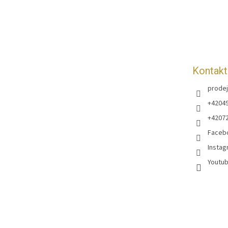
p
a
t
í
Kontakt
prodej
+4204
+4207
Faceb
Instag
Youtub