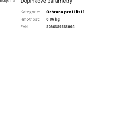
ikuje na
Doplňkové parametry
Kategorie
:
Ochrana proti listí
Hmotnost
:
0.86 kg
EAN
:
8056389883064