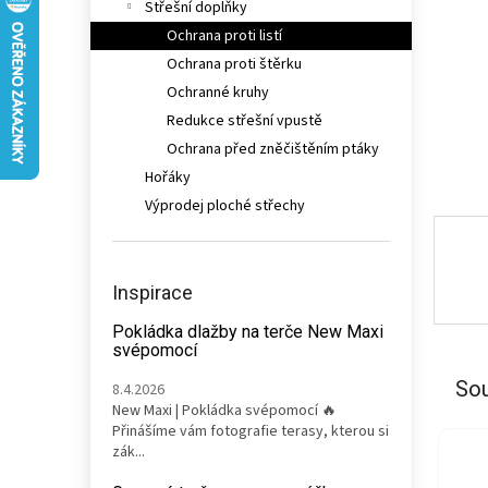
Střešní doplňky
n
e
Ochrana proti listí
l
Ochrana proti štěrku
Ochranné kruhy
Redukce střešní vpustě
Ochrana před zněčištěním ptáky
Hořáky
Výprodej ploché střechy
Inspirace
Pokládka dlažby na terče New Maxi
svépomocí
Sou
8.4.2026
New Maxi | Pokládka svépomocí 🔥
Přinášíme vám fotografie terasy, kterou si
zák...