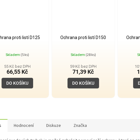
hrana proti listí D125
Ochrana proti listí D150
Ochrana
Skladem
(5 ks)
Skladem
(28 ks)
S
55 Kč bez DPH
59 Kč bez DPH
10
66,55 Kč
71,39 Kč
1
DO KOŠÍKU
DO KOŠÍKU
s
Hodnocení
Diskuze
Značka