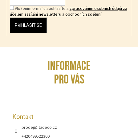
Vložením e-mailu souhlasíte s
zpracováním osobních údajů za
účelem zasílání newsletteru a obchodních sdělení
PŘIHLÁSIT SE
Z
INFORMACE
á
p
PRO VÁS
a
t
í
Kontakt
prodej
@
itadeco.cz
+420499522300