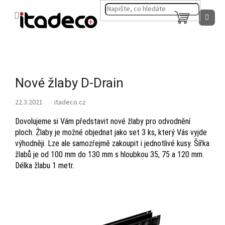
Přejít
na
NÁKUPNÍ
obsah
KOŠÍK
Nové žlaby D-Drain
22.3.2021
Dovolujeme si Vám představit nové žlaby pro odvodnění
ploch. Žlaby je možné objednat jako set 3 ks, který Vás vyjde
výhodněji. Lze ale samozřejmě zakoupit i jednotlivé kusy. Šířka
žlabů je od 100 mm do 130 mm s hloubkou 35, 75 a 120 mm.
Délka žlabu 1 metr.