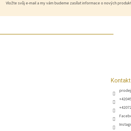
Vložte svůj e-mail a my vám budeme zasílat informace o nových produ
Z
á
p
a
t
í
Kontakt
prodej
+4204
+4207
Faceb
Instag