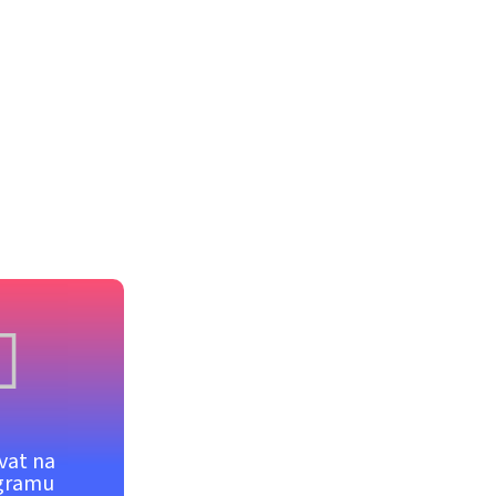
vat na
gramu