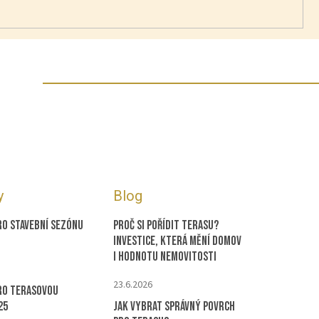
y
Blog
ro stavební sezónu
Proč si pořídit terasu?
Investice, která mění domov
i hodnotu nemovitosti
23.6.2026
ro terasovou
25
Jak vybrat správný povrch