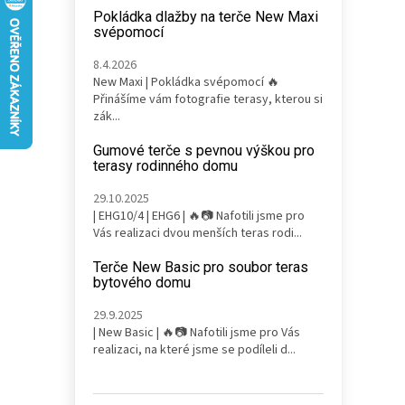
n
Pokládka dlažby na terče New Maxi
e
svépomocí
l
8.4.2026
New Maxi | Pokládka svépomocí 🔥
Přinášíme vám fotografie terasy, kterou si
zák...
Gumové terče s pevnou výškou pro
terasy rodinného domu
29.10.2025
| EHG10/4 | EHG6 | 🔥📷 Nafotili jsme pro
Vás realizaci dvou menších teras rodi...
Terče New Basic pro soubor teras
bytového domu
29.9.2025
| New Basic | 🔥📷 Nafotili jsme pro Vás
realizaci, na které jsme se podíleli d...