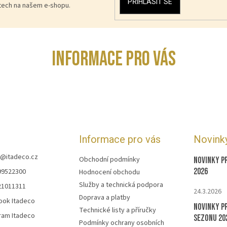
PŘIHLÁSIT SE
ktech na našem e-shopu.
INFORMACE PRO VÁS
Informace pro vás
Novink
@
itadeco.cz
Obchodní podmínky
Novinky p
2026
99522300
Hodnocení obchodu
Služby a technická podpora
21011311
24.3.2026
Doprava a platby
ook Itadeco
Novinky p
Technické listy a příručky
ram Itadeco
sezonu 20
Podmínky ochrany osobních