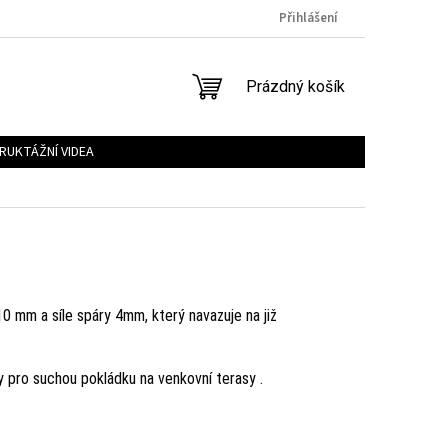
Přihlášení
NÁKUPNÍ
Prázdný košík
KOŠÍK
RUKTÁŽNÍ VIDEA
0 mm a síle spáry 4mm, který navazuje na již
 pro suchou pokládku na venkovní terasy .