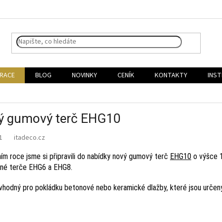
IRACE
BLOG
NOVINKY
CENÍK
KONTAKTY
INST
ý gumový terč EHG10
21
ním roce jsme si připravili do nabídky nový gumový terč
EHG10
o výšce 1
né terče EHG6 a EHG8.
 vhodný pro pokládku betonové nebo keramické dlažby, které jsou určeny