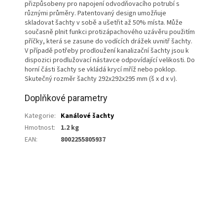
přizpůsobeny pro napojení odvodňovacího potrubí s
různými průměry. Patentovaný design umožňuje
skladovat šachty v sobě a ušetřit až 50% místa. Může
současně plnit funkci protizápachového uzávěru použitím
příčky, která se zasune do vodících drážek uvnitř šachty.
V případě potřeby prodloužení kanalizační šachty jsou k
dispozici prodlužovací nástavce odpovídající velikosti. Do
horní části šachty se vkládá krycí mříž nebo poklop.
Skutečný rozměr šachty 292x292x295 mm (š x d x v).
Doplňkové parametry
Kategorie
:
Kanálové šachty
Hmotnost
:
1.2 kg
EAN
:
8002255805937