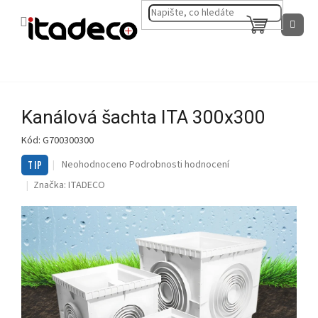
Přejít
na
NÁKUPNÍ
obsah
KOŠÍK
Kanálová šachta ITA 300x300
Kód:
G700300300
Průměrné
Neohodnoceno
Podrobnosti hodnocení
TIP
hodnocení
Značka:
ITADECO
produktu
je
0,0
z
5
hvězdiček.