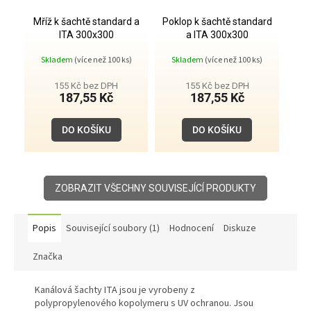
Mříž k šachtě standard a
Poklop k šachtě standard
ITA 300x300
a ITA 300x300
Skladem
(více než 100 ks)
Skladem
(více než 100 ks)
155 Kč bez DPH
155 Kč bez DPH
187,55 Kč
187,55 Kč
DO KOŠÍKU
DO KOŠÍKU
ZOBRAZIT VŠECHNY SOUVISEJÍCÍ PRODUKTY
Popis
Související soubory (1)
Hodnocení
Diskuze
Značka
Kanálová šachty ITA jsou je vyrobeny z
polypropylenového kopolymeru s UV ochranou. Jsou