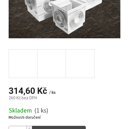
314,60 Kč
/ ks
260 Kč bez DPH
Měrná
Skladem
(1 ks)
cena:
Možnosti doručení