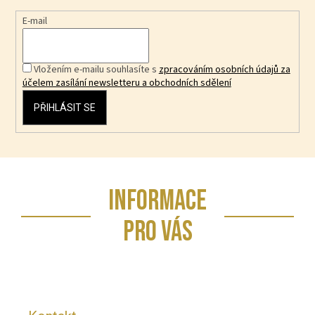
E-mail
Vložením e-mailu souhlasíte s
zpracováním osobních údajů za
účelem zasílání newsletteru a obchodních sdělení
PŘIHLÁSIT SE
Z
INFORMACE
á
p
PRO VÁS
a
t
í