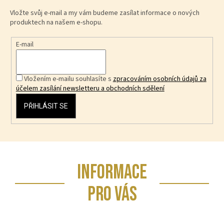
Vložte svůj e-mail a my vám budeme zasílat informace o nových
produktech na našem e-shopu.
E-mail
Vložením e-mailu souhlasíte s
zpracováním osobních údajů za
účelem zasílání newsletteru a obchodních sdělení
PŘIHLÁSIT SE
Z
INFORMACE
á
p
PRO VÁS
a
t
í