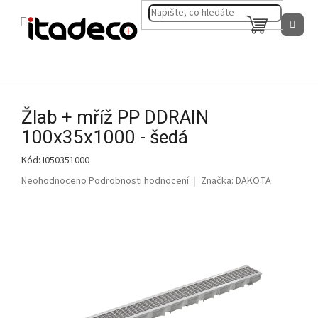
Přejít
na
NÁKUPNÍ
obsah
KOŠÍK
Žlab + mříž PP DDRAIN
100x35x1000 - šedá
Kód:
I050351000
Průměrné
Neohodnoceno
Podrobnosti hodnocení
Značka:
DAKOTA
hodnocení
produktu
je
0,0
z
5
hvězdiček.