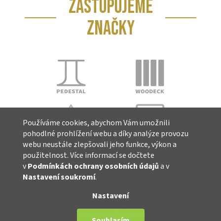
ZASTUPUJEME
ZNAČKY
Používáme cookies, abychom Vám umožnili
pohodlné prohlížení webu a díky analýze provozu
webu neustále zlepšovali jeho funkce, výkon a
použitelnost. Více informací se dočtete
v
Podmínkách ochrany osobních údajů
a v
Nastavení soukromí
.
Vytvořil Shoptet
Nastavení
Copyright 2026
ITADECO s.r.o.
. Všechna práva vyhrazena.
Souhlasím