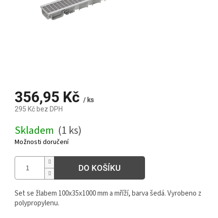
356,95 Kč
/ ks
295 Kč bez DPH
Měrná
Skladem
(1 ks)
cena:
Možnosti doručení
DO KOŠÍKU
Set se žlabem 100x35x1000 mm a mříží, barva šedá. Vyrobeno z
polypropylenu.