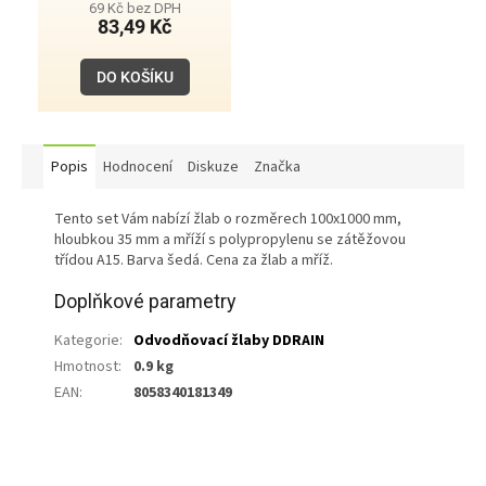
69 Kč bez DPH
83,49 Kč
DO KOŠÍKU
Popis
Hodnocení
Diskuze
Značka
Tento set Vám nabízí žlab o rozměrech 100x1000 mm,
hloubkou 35 mm a mříží s polypropylenu se zátěžovou
třídou A15. Barva šedá. Cena za žlab a mříž.
Doplňkové parametry
Kategorie
:
Odvodňovací žlaby DDRAIN
Hmotnost
:
0.9 kg
EAN
:
8058340181349