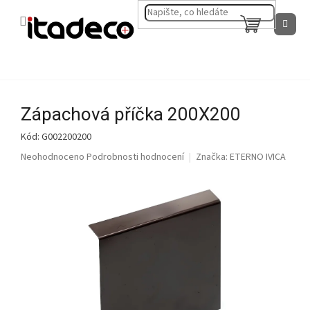
Přejít
na
NÁKUPNÍ
obsah
KOŠÍK
Zápachová příčka 200X200
Kód:
G002200200
Průměrné
Neohodnoceno
Podrobnosti hodnocení
Značka:
ETERNO IVICA
hodnocení
produktu
je
0,0
z
5
hvězdiček.