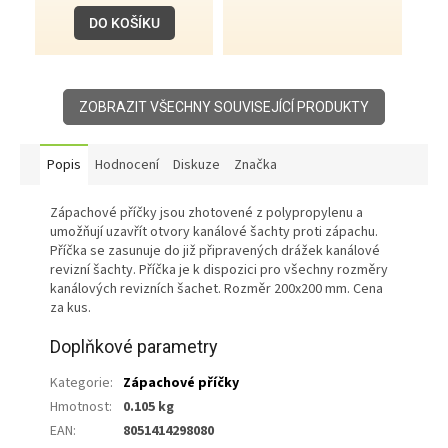
DO KOŠÍKU
ZOBRAZIT VŠECHNY SOUVISEJÍCÍ PRODUKTY
Popis
Hodnocení
Diskuze
Značka
Zápachové příčky jsou zhotovené z polypropylenu a
umožňují uzavřít otvory kanálové šachty proti zápachu.
Příčka se zasunuje do již připravených drážek kanálové
revizní šachty. Příčka je k dispozici pro všechny rozměry
kanálových revizních šachet. Rozměr 200x200 mm. Cena
za kus.
Doplňkové parametry
Kategorie
:
Zápachové příčky
Hmotnost
:
0.105 kg
EAN
:
8051414298080