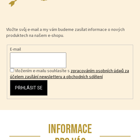
Vložte svůj e-mail a my vám budeme zasílat informace o nových
produktech na našem e-shopu.
E-mail
Vložením e-mailu souhlasíte s
zpracováním osobních údajů za
účelem zasílání newsletteru a obchodních sdělení
PŘIHLÁSIT SE
Z
INFORMACE
á
p