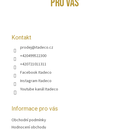
PRO VÁS
a
t
í
Kontakt
prodej
@
itadeco.cz
+420499522300
+420721011311
Facebook Itadeco
Instagram Itadeco
Youtube kanál Itadeco
Informace pro vás
Obchodní podmínky
Hodnocení obchodu