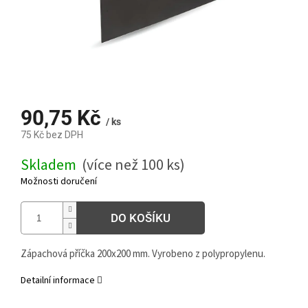
90,75 Kč
/ ks
75 Kč bez DPH
Měrná
Skladem
(více než 100 ks)
cena:
Možnosti doručení
DO KOŠÍKU
Zápachová příčka 200x200 mm. Vyrobeno z polypropylenu.
Detailní informace