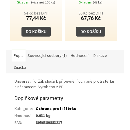
Skladem
(více než 100 ks)
Skladem
(47 ks)
64 Kč bez DPH
56 Kč bez DPH
77,44 Kč
67,76 Kč
DO KOŠÍKU
DO KOŠÍKU
Popis
Související soubory (1)
Hodnocení
Diskuze
Značka
Univerzální držák slouží k připevnění ochraně proti stěrku
s nástavcem. Vyrobeno z PP.
Doplňkové parametry
Kategorie
:
Ochrana proti štěrku
Hmotnost
:
0.031 kg
EAN
:
8056389883217