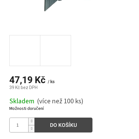
47,19 Kč
/ ks
39 Kč bez DPH
Měrná
Skladem
(více než 100 ks)
cena:
Možnosti doručení
DO KOŠÍKU