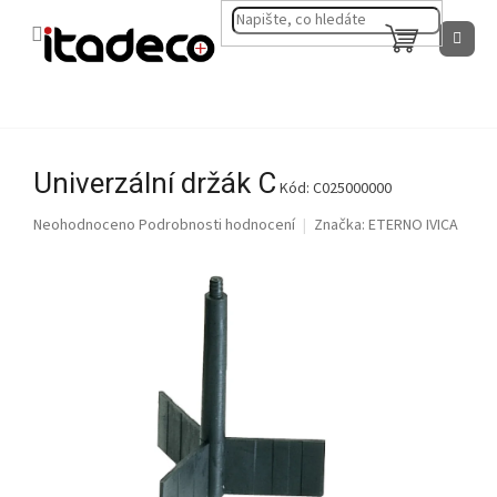
Přejít
na
NÁKUPNÍ
obsah
KOŠÍK
Univerzální držák C
Kód:
C025000000
Průměrné
Neohodnoceno
Podrobnosti hodnocení
Značka:
ETERNO IVICA
hodnocení
produktu
je
0,0
z
5
hvězdiček.