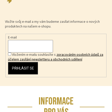
Vložte svůj e-mail a my vám budeme zasílat informace o nových
produktech na našem e-shopu.
E-mail
Vložením e-mailu souhlasíte s
zpracováním osobních údajů za
účelem zasílání newsletteru a obchodních sdělení
PŘIHLÁSIT SE
Z
INFORMACE
á
p