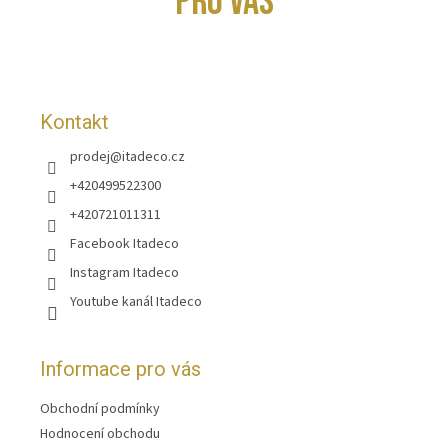
PRO VÁS
a
t
í
Kontakt
prodej
@
itadeco.cz
+420499522300
+420721011311
Facebook Itadeco
Instagram Itadeco
Youtube kanál Itadeco
Informace pro vás
Obchodní podmínky
Hodnocení obchodu