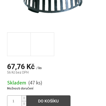
67,76 Kč
/ ks
56 Kč bez DPH
Měrná
Skladem
(47 ks)
cena:
Možnosti doručení
DO KOŠÍKU