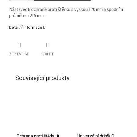
Nástavec k ochraně proti štěrku s výškou 170 mm a spodním
průměrem 215 mm.
Detailní informace
ZEPTAT SE
SDÍLET
Související produkty
Ochrana proti štěrku A
Univerzální držák C