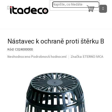
Přejít
na
NÁKUPNÍ
obsah
KOŠÍK
Nástavec k ochraně proti štěrku B
Kód:
C024000000
Průměrné
Neohodnoceno
Podrobnosti hodnocení
Značka:
ETERNO IVICA
hodnocení
produktu
je
0,0
z
5
hvězdiček.