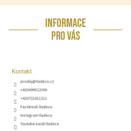
Z
INFORMACE
á
p
PRO VÁS
a
t
í
Kontakt
prodej
@
itadeco.cz
+420499522300
+420721011311
Facebook Itadeco
Instagram Itadeco
Youtube kanál Itadeco