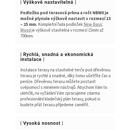
| Výškově nastavitelná |
Podložku pod terasová prkna a rošt NBW0 je
možné plynule výškově nastavit v rozmezí 15
– 25 mm.
Kompletní řada podložek
New Basic
Wood
je výškově stavitelná v rozmezí 15mm až
700mm.
| Rychlá, snadná a ekonomická
instalace |
Instalace terasy na stavitelné terče pod dřevěnou
terasu je rychlé a snadné, díky tomu ušetříte čas a
peníze. Dřevěnou terasu můžete postavit
svépomocí s minimem nástrojů. Abychom Vám to
ulehčili, na vyžádání Vám zpracujeme zdarma
profesionální kladečský plán terasy, pokud si
budete přát terasu přijedeme zaměřit.
| Vysoká nosnost |