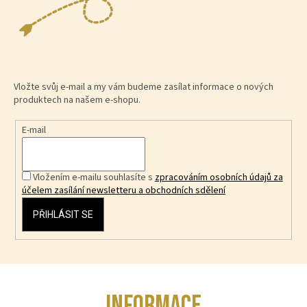
Vložte svůj e-mail a my vám budeme zasílat informace o nových
produktech na našem e-shopu.
E-mail
Vložením e-mailu souhlasíte s
zpracováním osobních údajů za
účelem zasílání newsletteru a obchodních sdělení
PŘIHLÁSIT SE
Z
INFORMACE