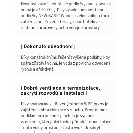
Nosnost každé jednotlivé podložky pod terasová
prkna je až 1000 kg. Díky vysoké nosnosti jsou
podložky NEW BASIC Wood skvělou volbou i pro
zatěžované dřevěné terasy, např. hotelové a
restaurační provozy nebo veřejné prostory.
| Dokonalé odvodnění |
Díky konstrukčnímu řešení zvýšené podlahy, kdy
spára zůstává volná, je voda z povrchu odvedena
rychle a efektivně.
| Dobrá ventilace a termoizolace,
zakrytí rozvodů a instalací |
Díky spárám mezi dřevěnými nebo WPC prkny je
zajištěna dobrá cirkulace vzduchu. Prostor mezi
podkladem a pochozí plochou je vyplněn
vzduchem, který plní funkci přírodní termoizolace.
Tento volný prostor je často využit k zakrytí