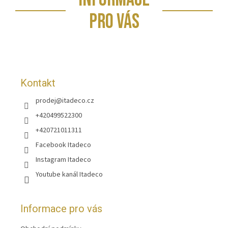
á
p
PRO VÁS
a
t
í
Kontakt
prodej
@
itadeco.cz
+420499522300
+420721011311
Facebook Itadeco
Instagram Itadeco
Youtube kanál Itadeco
Informace pro vás