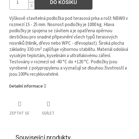
DO KOŠÍKU
Výškově stavitelná podložka pod terasová prka a rošt NBW0 v
rozmezí 15 - 25 mm. Nosnost podložky je 1000 kg. Hlava
podložky je spojena se závitem a je opatřena opěrnou
destičkou pro snadné připevnění všech typů terasových
nosníků (hliník, dřevo nebo WPC - dřevoplast). Široká plocha
2
základny 330 cm
zajišťuje výbornou stabilitu. Materiál odolává
vysokým teplotám, kyselinám a ultrafialovému záření.
Testovány v rozmezí od -40 °C do +120 °C. Podložky jsou
vyrobené z polypropylenu a vyznačují se dlouhou životností a
jsou 100% recyklovatelné.
Detailní informace
ZEPTAT SE
SDÍLET
Související produkty