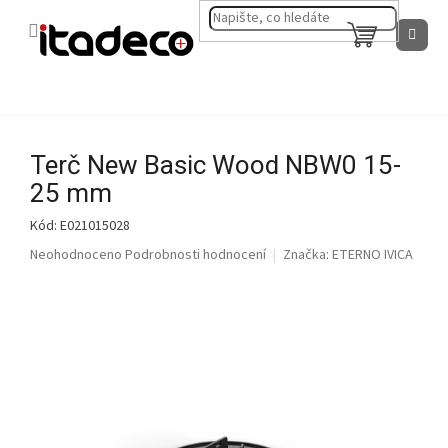
Přejít
na
NÁKUPNÍ
obsah
KOŠÍK
Terč New Basic Wood NBW0 15-
25 mm
Kód:
E021015028
Průměrné
Neohodnoceno
Podrobnosti hodnocení
Značka:
ETERNO IVICA
hodnocení
produktu
je
0,0
z
5
hvězdiček.