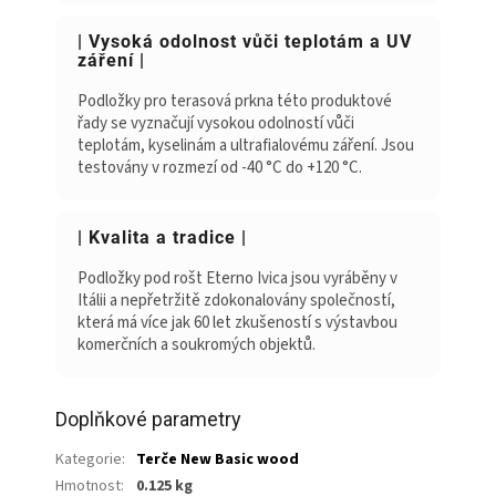
| Vysoká odolnost vůči teplotám a UV
záření |
Podložky pro terasová prkna této produktové
řady se vyznačují vysokou odolností vůči
teplotám, kyselinám a ultrafialovému záření. Jsou
testovány v rozmezí od -40 °C do +120 °C.
| Kvalita a tradice |
Podložky pod rošt Eterno Ivica jsou vyráběny v
Itálii a nepřetržitě zdokonalovány společností,
která má více jak 60 let zkušeností s výstavbou
komerčních a soukromých objektů.
Doplňkové parametry
Kategorie
:
Terče New Basic wood
Hmotnost
:
0.125 kg