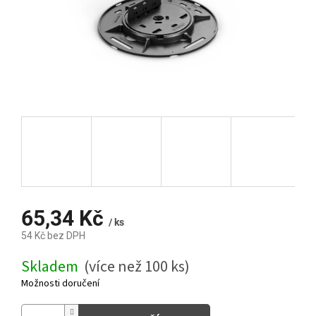
65,34 Kč
/ ks
54 Kč bez DPH
Měrná
Skladem
(více než 100 ks)
cena:
Možnosti doručení