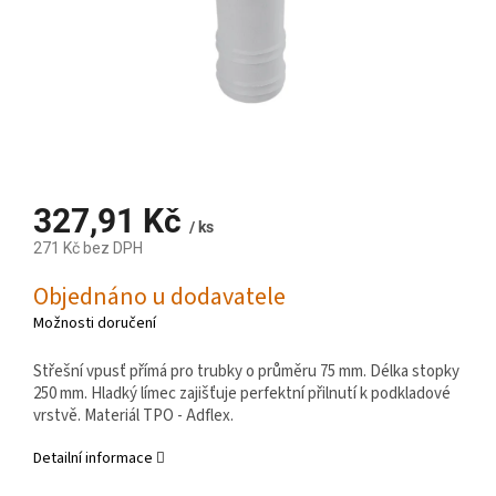
327,91 Kč
/ ks
271 Kč bez DPH
Měrná
Objednáno u dodavatele
cena:
Možnosti doručení
Střešní vpusť přímá pro trubky o průměru 75 mm. Délka stopky
250 mm. Hladký límec zajišťuje perfektní přilnutí k podkladové
vrstvě. Materiál TPO - Adflex.
Detailní informace