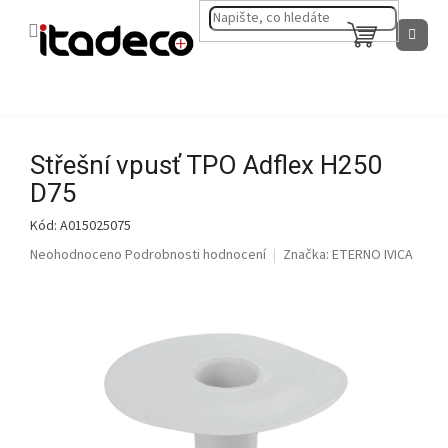
Přejít
na
NÁKUPNÍ
obsah
KOŠÍK
Střešní vpusť TPO Adflex H250
D75
Kód:
A015025075
Průměrné
Neohodnoceno
Podrobnosti hodnocení
Značka:
ETERNO IVICA
hodnocení
produktu
je
0,0
z
5
hvězdiček.