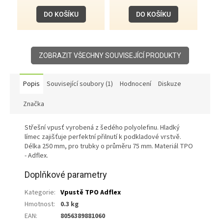
DO KOŠÍKU
DO KOŠÍKU
ZOBRAZIT VŠECHNY SOUVISEJÍCÍ PRODUKTY
Popis
Související soubory (1)
Hodnocení
Diskuze
Značka
Střešní vpusť vyrobená z šedého polyolefinu. Hladký
límec zajišťuje perfektní přilnutí k podkladové vrstvě.
Délka 250 mm, pro trubky o průměru 75 mm. Materiál TPO
- Adflex.
Doplňkové parametry
Kategorie
:
Vpustě TPO Adflex
Hmotnost
:
0.3 kg
EAN
:
8056389881060