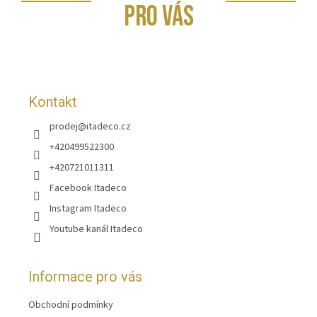
p
PRO VÁS
a
t
í
Kontakt
prodej
@
itadeco.cz
+420499522300
+420721011311
Facebook Itadeco
Instagram Itadeco
Youtube kanál Itadeco
Informace pro vás
Obchodní podmínky