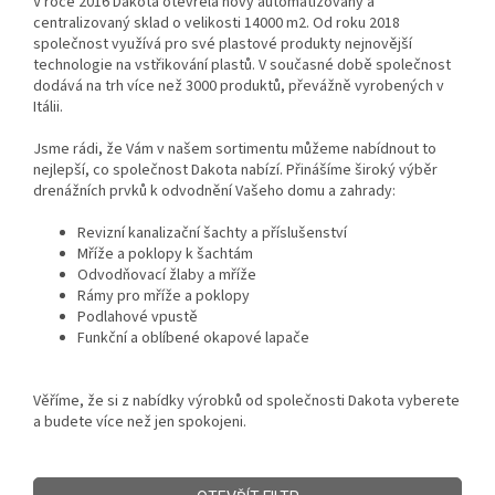
V roce 2016 Dakota otevřela nový automatizovaný a
centralizovaný sklad o velikosti 14000 m2. Od roku 2018
společnost využívá pro své plastové produkty nejnovější
technologie na vstřikování plastů. V současné době společnost
dodává na trh více než 3000 produktů, převážně vyrobených v
Itálii.
Jsme rádi, že Vám v našem sortimentu můžeme nabídnout to
nejlepší, co společnost Dakota nabízí. Přinášíme široký výběr
drenážních prvků k odvodnění Vašeho domu a zahrady:
Revizní kanalizační šachty a příslušenství
Mříže a poklopy k šachtám
Odvodňovací žlaby a mříže
Rámy pro mříže a poklopy
Podlahové vpustě
Funkční a oblíbené okapové lapače
Věříme, že si z nabídky výrobků od společnosti Dakota vyberete
a budete více než jen spokojeni.