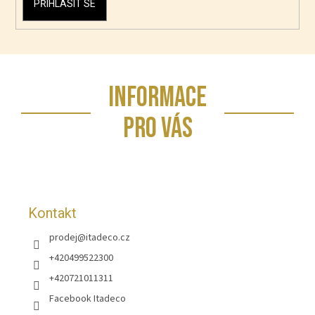
PŘIHLÁSIT SE
Z
INFORMACE
á
p
PRO VÁS
a
t
í
Kontakt
prodej
@
itadeco.cz
+420499522300
+420721011311
Facebook Itadeco