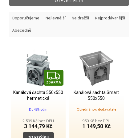
OTEVŘÍT FILTR
Ř
Doporučujeme
Nejlevnější
Nejdražší
Nejprodávanější
a
z
Abecedně
e
n
V
í
ý
p
p
r
i
o
s
Z
d
p
u
ZDARMA
D
r
k
o
Kanálová šachta 550x550
Kanálová šachta Smart
t
A
hermetická
550x550
d
ů
u
Do 48 hodin
Objednáno u dodavatele
R
k
t
2 599 Kč bez DPH
950 Kč bez DPH
M
3 144,79 Kč
1 149,50 Kč
ů
DO KOŠÍKU