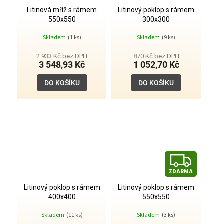
D
Litinová mříž s rámem
Litinový poklop s rámem
A
550x550
300x300
Skladem
(1 ks)
Skladem
(9 ks)
R
2 933 Kč bez DPH
870 Kč bez DPH
M
3 548,93 Kč
1 052,70 Kč
A
DO KOŠÍKU
DO KOŠÍKU
Z
ZDARMA
D
Litinový poklop s rámem
Litinový poklop s rámem
A
400x400
550x550
Skladem
(11 ks)
Skladem
(3 ks)
R