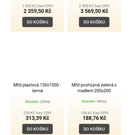
1 950 Kč bez DPH
2 950 Kč bez DPH
M
2 359,50 Kč
3 569,50 Kč
A
DO KOŠÍKU
DO KOŠÍKU
Mříž plastová 130x1000 -
Mříž pochůzná zelená s
černá
madlem 200x200
Průměrné
Skladem
(65 ks)
Skladem
(10 ks)
hodnocení
produktu
je
259 Kč bez DPH
156 Kč bez DPH
5,0
313,39 Kč
188,76 Kč
z
5
DO KOŠÍKU
DO KOŠÍKU
hvězdiček.