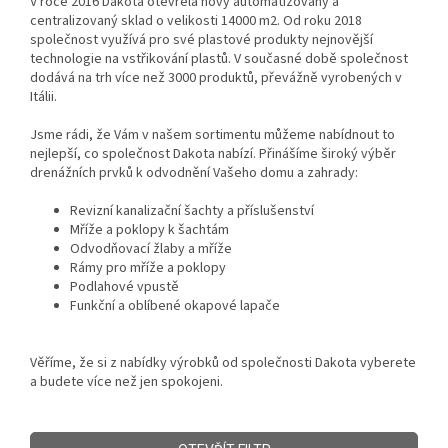
V roce 2016 Dakota otevřela nový automatizovaný a
centralizovaný sklad o velikosti 14000 m2. Od roku 2018
společnost využívá pro své plastové produkty nejnovější
technologie na vstřikování plastů. V současné době společnost
dodává na trh více než 3000 produktů, převážně vyrobených v
Itálii.
Jsme rádi, že Vám v našem sortimentu můžeme nabídnout to
nejlepší, co společnost Dakota nabízí. Přinášíme široký výběr
drenážních prvků k odvodnění Vašeho domu a zahrady:
Revizní kanalizační šachty a příslušenství
Mříže a poklopy k šachtám
Odvodňovací žlaby a mříže
Rámy pro mříže a poklopy
Podlahové vpustě
Funkční a oblíbené okapové lapače
Věříme, že si z nabídky výrobků od společnosti Dakota vyberete
a budete více než jen spokojeni.