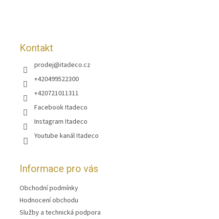
t
í
Kontakt
prodej
@
itadeco.cz
+420499522300
+420721011311
Facebook Itadeco
Instagram Itadeco
Youtube kanál Itadeco
Informace pro vás
Obchodní podmínky
Hodnocení obchodu
Služby a technická podpora