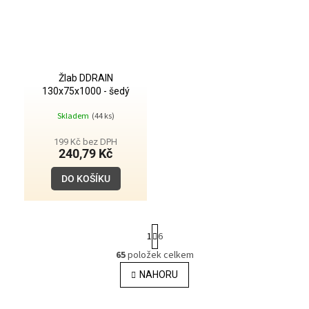
Žlab DDRAIN
130x75x1000 - šedý
Skladem
(44 ks)
199 Kč bez DPH
240,79 Kč
DO KOŠÍKU
S
1
6
t
r
65
položek celkem
O
á
v
NAHORU
n
l
k
o
á