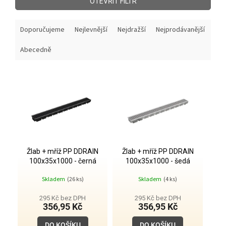
OTEVŘÍT FILTR
Ř
Doporučujeme
Nejlevnější
Nejdražší
Nejprodávanější
a
z
Abecedně
e
n
V
í
ý
p
p
r
i
o
s
d
p
u
r
k
o
Žlab + mříž PP DDRAIN
Žlab + mříž PP DDRAIN
t
100x35x1000 - černá
100x35x1000 - šedá
d
ů
u
Skladem
(26 ks)
Skladem
(4 ks)
k
t
295 Kč bez DPH
295 Kč bez DPH
356,95 Kč
356,95 Kč
ů
DO KOŠÍKU
DO KOŠÍKU