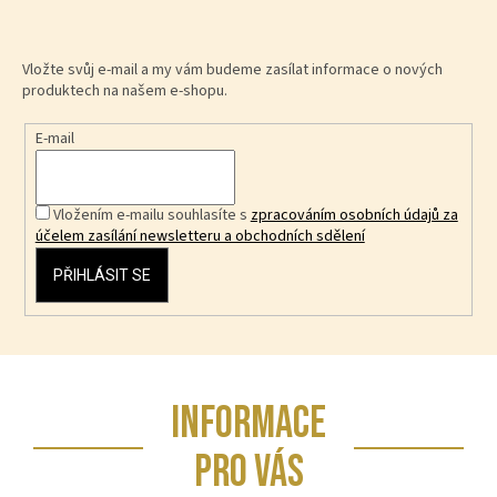
Vložte svůj e-mail a my vám budeme zasílat informace o nových
produktech na našem e-shopu.
E-mail
Vložením e-mailu souhlasíte s
zpracováním osobních údajů za
účelem zasílání newsletteru a obchodních sdělení
PŘIHLÁSIT SE
Z
INFORMACE
á
p
PRO VÁS
a