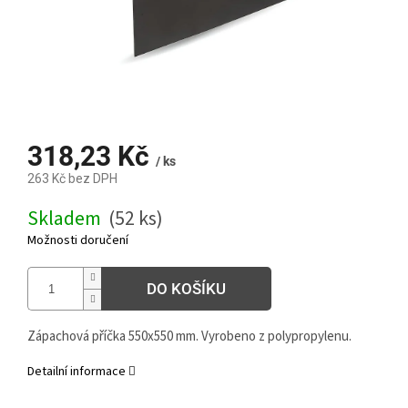
318,23 Kč
/ ks
263 Kč bez DPH
Měrná
Skladem
(52 ks)
cena:
Možnosti doručení
DO KOŠÍKU
Zápachová příčka 550x550 mm. Vyrobeno z polypropylenu.
Detailní informace