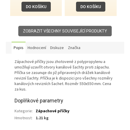
A
DO KOŠÍKU
DO KOŠÍKU
ZOBRAZIT VŠECHNY SOUVISEJÍCÍ PRODUKTY
Popis
Hodnocení
Diskuze
Značka
Zápachové příčky jsou zhotovené z polypropylenu a
umožňují uzavřít otvory kanálové šachty proti zápachu.
Příčka se zasunuje do již připravených drážek kanálové
revizní šachty. Příčka je k dispozici pro všechny rozměry
kanálových revizních šachet. Rozměr 550x550 mm. Cena
za kus.
Doplňkové parametry
Kategorie
:
Zápachové příčky
Hmotnost
:
1.21 kg