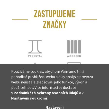
ZASTUPUJEME
ZNAČKY
Používáme cookies, abychom Vám umožnili
pohodlné prohlížení webu a díky analýze provozu
webu neustále zlepšovali jeho funkce, výkon a
použitelnost. Více informací se dočtete
v
Podmínkách ochrany osobních údajů
a v
Nastavení soukromí
.
Vytvořil Shoptet
Nastavení