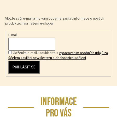
Vložte svůj e-mail a my vám budeme zasílat informace o nových
produktech na našem e-shopu.
E-mail
Vložením e-mailu souhlasíte s
zpracováním osobních údajů za
účelem zasílání newsletteru a obchodních sdělení
PŘIHLÁSIT SE
Z
INFORMACE
á
p
PRO VÁS
a