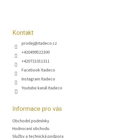
t
í
Kontakt
prodej
@
itadeco.cz
+420499522300
+420721011311
Facebook Itadeco
Instagram Itadeco
Youtube kanál Itadeco
Informace pro vás
Obchodní podmínky
Hodnocení obchodu
Služby a technická podpora