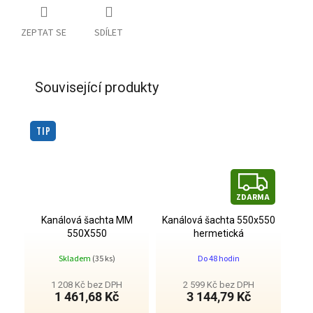
ZEPTAT SE
SDÍLET
Související produkty
TIP
Z
ZDARMA
D
Kanálová šachta MM
Kanálová šachta 550x550
A
550X550
hermetická
Skladem
(35 ks)
Do 48 hodin
R
1 208 Kč bez DPH
2 599 Kč bez DPH
M
1 461,68 Kč
3 144,79 Kč