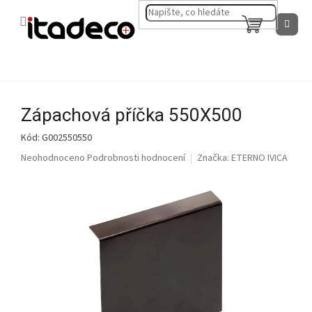
Přejít
na
NÁKUPNÍ
obsah
KOŠÍK
Zápachová příčka 550X500
Kód:
G002550550
Průměrné
Neohodnoceno
Podrobnosti hodnocení
Značka:
ETERNO IVICA
hodnocení
produktu
je
0,0
z
5
hvězdiček.