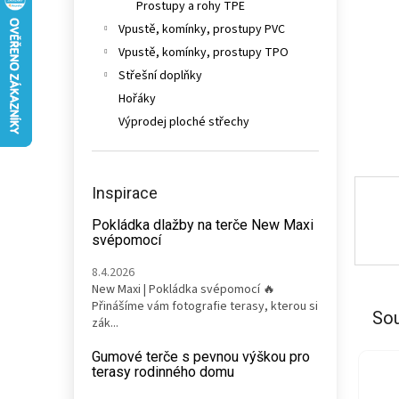
Prostupy a rohy TPE
n
e
Vpustě, komínky, prostupy PVC
l
Vpustě, komínky, prostupy TPO
Střešní doplňky
Hořáky
Výprodej ploché střechy
Inspirace
Pokládka dlažby na terče New Maxi
svépomocí
8.4.2026
New Maxi | Pokládka svépomocí 🔥
Přinášíme vám fotografie terasy, kterou si
Sou
zák...
Gumové terče s pevnou výškou pro
terasy rodinného domu