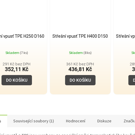
ní vpusť TPE H250 D160
Střešní vpusť TPE H400 D150
Střešní v
Skladem
(7 ks)
Skladem
(8 ks)
S
291 Kč bez DPH
361 Kč bez DPH
28
352,11 Kč
436,81 Kč
3
DO KOŠÍKU
DO KOŠÍKU
s
Související soubory (1)
Hodnocení
Diskuze
Značk