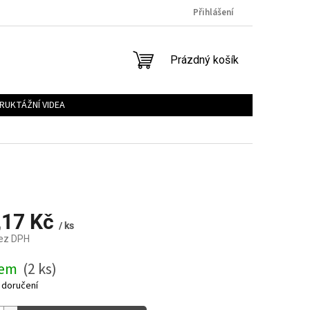
Přihlášení
NÁKUPNÍ
Prázdný košík
KOŠÍK
RUKTÁŽNÍ VIDEA
,17 Kč
/ ks
bez DPH
dem
(2 ks)
 doručení