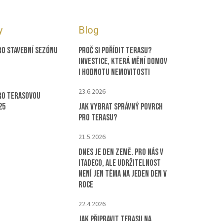
y
Blog
ro stavební sezónu
Proč si pořídit terasu?
Investice, která mění domov
i hodnotu nemovitosti
23.6.2026
ro terasovou
25
Jak vybrat správný povrch
pro terasu?
21.5.2026
Dnes je Den Země. Pro nás v
ITADECO, ale udržitelnost
není jen téma na jeden den v
roce
22.4.2026
Jak připravit terasu na