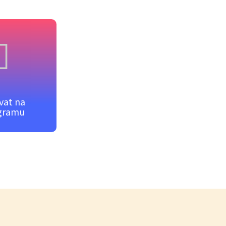
vat na
gramu