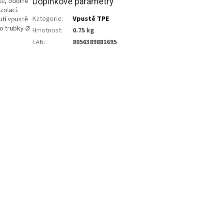
ku, odolné
Doplňkové parametry
zolací.
Kategorie
:
Vpustě TPE
utí vpustě
o trubky Ø
Hmotnost
:
0.75 kg
EAN
:
8056389881695