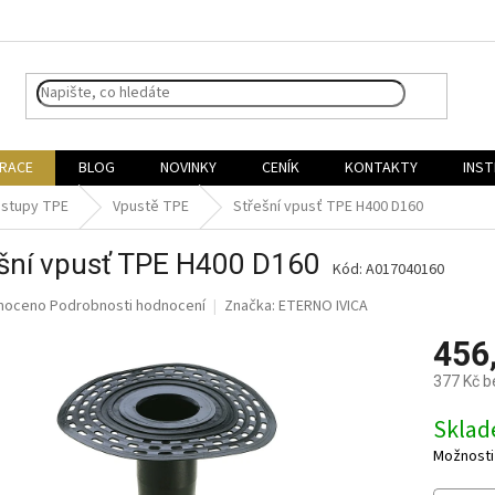
IRACE
BLOG
NOVINKY
CENÍK
KONTAKTY
INST
ostupy TPE
Vpustě TPE
Střešní vpusť TPE H400 D160
ešní vpusť TPE H400 D160
Kód:
A017040160
né
noceno
Podrobnosti hodnocení
Značka:
ETERNO IVICA
ní
456
u
377 Kč 
Měrná
Skla
cena:
ek.
Možnosti