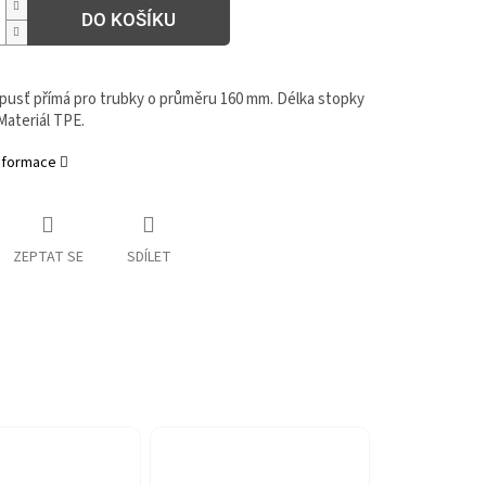
DO KOŠÍKU
vpusť přímá pro trubky o průměru 160 mm. Délka stopky
Materiál TPE.
informace
ZEPTAT SE
SDÍLET