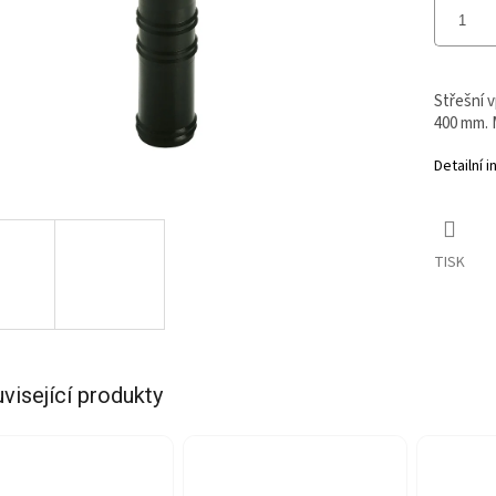
Střešní 
400 mm. 
Detailní 
TISK
visející produkty