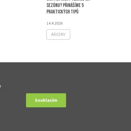
sezónu? Přinášíme 5
praktických tipů
14.4.2026
ARCHIV
u
Souhlasím
Vytvořil Shoptet