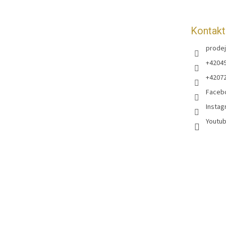
í
Kontakt
prodej
+4204
+4207
Faceb
Instag
Youtub