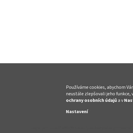
Používáme cookies, abychom Vám
neustále zlepšovali jeho funkce, 
ochrany osobních údajů
a v
Nas
Nastavení
Copyright 2026
ITADECO s.r.o.
. Všechna práva vyhrazena