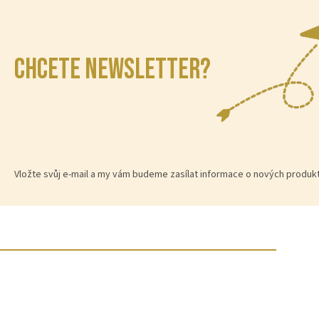
CHCETE NEWSLETTER?
Vložte svůj e-mail a my vám budeme zasílat informace o nových produ
Z
á
p
a
t