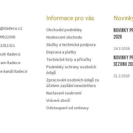
Informace pro vás
Novink
@
itadeco.cz
Obchodní podmínky
Novinky p
2026
99522300
Hodnocení obchodu
Služby a technická podpora
21011311
24.3.2026
Doprava a platby
ook Itadeco
Novinky p
Technické listy a příručky
ram Itadeco
sezonu 20
Podmínky ochrany osobních
e kanál Itadeco
údajů
21.2.2025
Zpracování osobních údajů za
účelem zasílání newsletteru
Nastavení soukromí
Vrácení zboží
Odstoupení od smlouvy