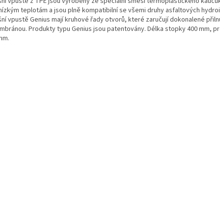
šní vpustě z TPE jsou vyrobeny ze speciální směsi termoplastického kauču
nízkým teplotám a jsou plně kompatibilní se všemi druhy asfaltových hydroi
šní vpustě Genius mají kruhové řady otvorů, které zaručují dokonalené přiln
mbránou. Produkty typu Genius jsou patentovány. Délka stopky 400 mm, pr
mm.