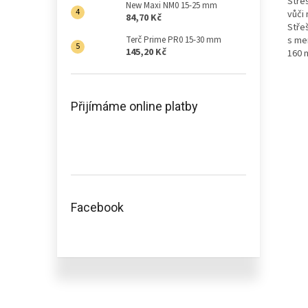
Stře
New Maxi NM0 15-25 mm
vůči 
84,70 Kč
Stře
s me
Terč Prime PR0 15-30 mm
145,20 Kč
160 
Přijímáme online platby
Facebook