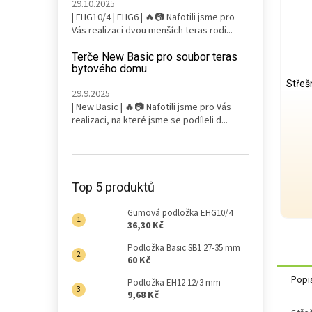
29.10.2025
| EHG10/4 | EHG6 | 🔥📷 Nafotili jsme pro
Vás realizaci dvou menších teras rodi...
Terče New Basic pro soubor teras
bytového domu
Střeš
29.9.2025
| New Basic | 🔥📷 Nafotili jsme pro Vás
realizaci, na které jsme se podíleli d...
Top 5 produktů
Gumová podložka EHG10/4
36,30 Kč
Podložka Basic SB1 27-35 mm
60 Kč
Popi
Podložka EH12 12/3 mm
9,68 Kč