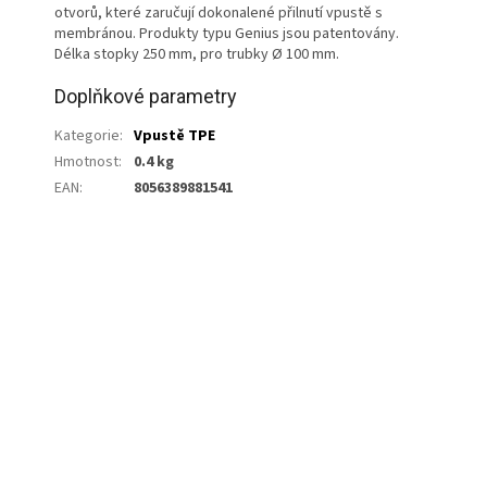
otvorů, které zaručují dokonalené přilnutí vpustě s
membránou. Produkty typu Genius jsou patentovány.
Délka stopky 250 mm, pro trubky Ø 100 mm.
Doplňkové parametry
Kategorie
:
Vpustě TPE
Hmotnost
:
0.4 kg
EAN
:
8056389881541