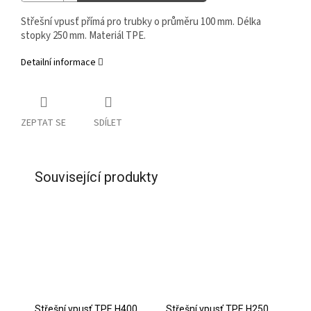
Střešní vpusť přímá pro trubky o průměru 100 mm. Délka
stopky 250 mm. Materiál TPE.
Detailní informace
ZEPTAT SE
SDÍLET
Související produkty
Střešní vpusť TPE H400
Střešní vpusť TPE H250