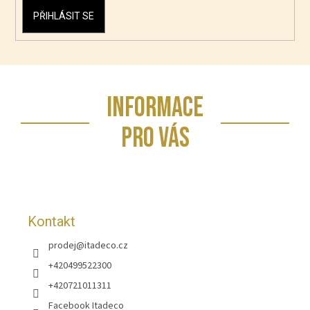
PŘIHLÁSIT SE
Z
INFORMACE
á
p
PRO VÁS
a
t
í
Kontakt
prodej
@
itadeco.cz
+420499522300
+420721011311
Facebook Itadeco