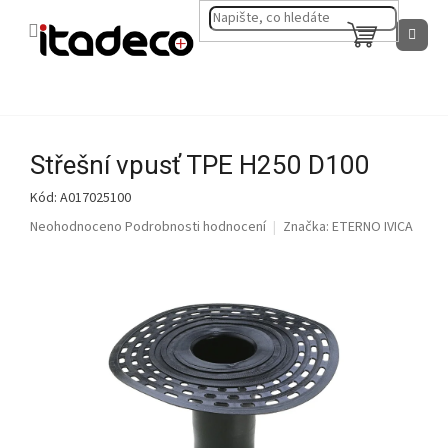
Přejít
na
NÁKUPNÍ
obsah
KOŠÍK
Střešní vpusť TPE H250 D100
Kód:
A017025100
Průměrné
Neohodnoceno
Podrobnosti hodnocení
Značka:
ETERNO IVICA
hodnocení
produktu
je
0,0
z
5
hvězdiček.