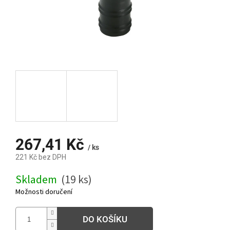
267,41 Kč
/ ks
221 Kč bez DPH
Měrná
Skladem
(19 ks)
cena:
Možnosti doručení
DO KOŠÍKU