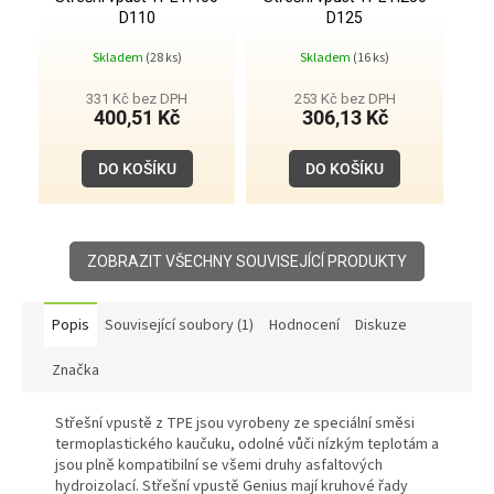
D110
D125
Skladem
(28 ks)
Skladem
(16 ks)
331 Kč bez DPH
253 Kč bez DPH
400,51 Kč
306,13 Kč
DO KOŠÍKU
DO KOŠÍKU
ZOBRAZIT VŠECHNY SOUVISEJÍCÍ PRODUKTY
Popis
Související soubory (1)
Hodnocení
Diskuze
Značka
Střešní vpustě z TPE jsou vyrobeny ze speciální směsi
termoplastického kaučuku, odolné vůči nízkým teplotám a
jsou plně kompatibilní se všemi druhy asfaltových
hydroizolací. Střešní vpustě Genius mají kruhové řady