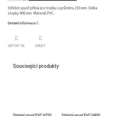
Střešní vpusť přímá pro trubky o průměru 150 mm. Délka
stopky 400 mm. Materiál PVC.
Detailní informace
ZEPTAT SE
SDÍLET
Související produkty
Střešní vpusť PVC H250
Střešní vpusť PVC H400