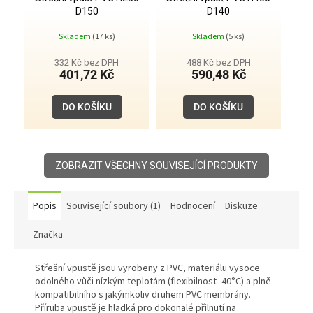
D150
D140
Skladem
(17 ks)
Skladem
(5 ks)
332 Kč bez DPH
488 Kč bez DPH
401,72 Kč
590,48 Kč
DO KOŠÍKU
DO KOŠÍKU
ZOBRAZIT VŠECHNY SOUVISEJÍCÍ PRODUKTY
Popis
Související soubory (1)
Hodnocení
Diskuze
Značka
Střešní vpustě jsou vyrobeny z PVC, materiálu vysoce
odolného vůči nízkým teplotám (flexibilnost -40°C) a plně
kompatibilního s jakýmkoliv druhem PVC membrány.
Příruba vpustě je hladká pro dokonalé přilnutí na