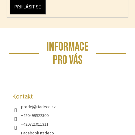
PŘIHLÁSIT SE
Z
INFORMACE
á
p
PRO VÁS
a
t
í
Kontakt
prodej
@
itadeco.cz
+420499522300
+420721011311
Facebook Itadeco