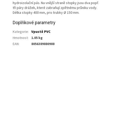
hydroizolační pás. Na vnější straně stopky jsou dva popř.
tři páry drážek, které zabraňují zpětnému průniku vody.
Délka stopky 400 mm, pro trubky Ø 150 mm.
Doplňkové parametry
Kategorie
:
Vpustě PVC
Hmotnost
:
1.05 kg
EAN
:
8056389880988