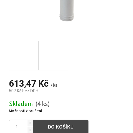
613,47 Kč
/ ks
507 Kč bez DPH
Měrná
Skladem
(4 ks)
cena:
Možnosti doručení
DO KOŠÍKU