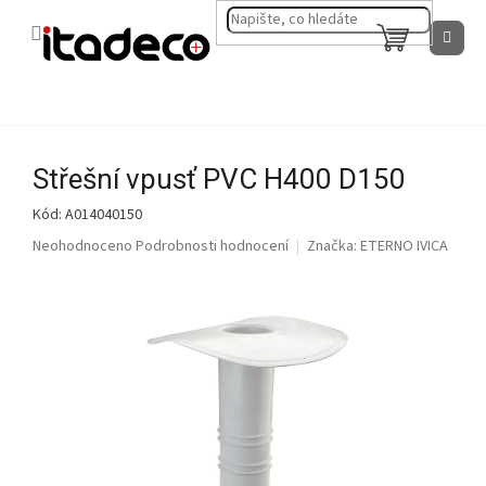
Přejít
na
NÁKUPNÍ
obsah
KOŠÍK
Střešní vpusť PVC H400 D150
Kód:
A014040150
Průměrné
Neohodnoceno
Podrobnosti hodnocení
Značka:
ETERNO IVICA
hodnocení
produktu
je
0,0
z
5
hvězdiček.