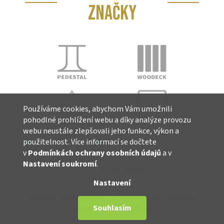
ZNAČKY
Používáme cookies, abychom Vám umožnili
pohodlné prohlížení webu a díky analýze provozu
webu neustále zlepšovali jeho funkce, výkon a
použitelnost. Více informací se dočtete
v
Podmínkách ochrany osobních údajů
a v
Nastavení soukromí
.
Vytvořil Shoptet
Nastavení
Copyright 2026
ITADECO s.r.o.
. Všechna práva vyhrazena.
Souhlasím
Upravit nastavení cookies