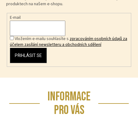
produktech na našem e-shopu.
E-mail
Vložením e-mailu souhlasíte s
zpracováním osobních údajů za
účelem zasílání newsletteru a obchodních sdělení
PŘIHLÁSIT SE
Z
INFORMACE
á
p
PRO VÁS
a
t
í