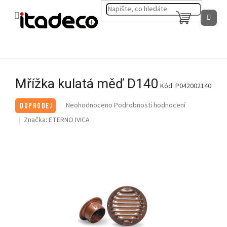
Přejít
na
NÁKUPNÍ
obsah
KOŠÍK
Mřížka kulatá měď D140
Kód:
P042002140
Průměrné
Neohodnoceno
Podrobnosti hodnocení
DOPRODEJ
hodnocení
Značka:
ETERNO IVICA
produktu
je
0,0
z
5
hvězdiček.