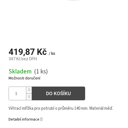
419,87 Kč
/ ks
347 Kč bez DPH
Měrná
Skladem
(1 ks)
cena:
Možnosti doručení
DO KOŠÍKU
Větrací mřížka pro potrubí o průměru 140 mm. Materiál měď.
Detailní informace