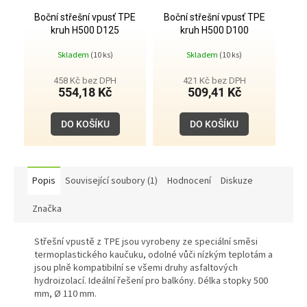
Boční střešní vpusť TPE
Boční střešní vpusť TPE
kruh H500 D125
kruh H500 D100
Skladem
(10 ks)
Skladem
(10 ks)
458 Kč bez DPH
421 Kč bez DPH
554,18 Kč
509,41 Kč
DO KOŠÍKU
DO KOŠÍKU
Popis
Související soubory (1)
Hodnocení
Diskuze
Značka
Střešní vpustě z TPE jsou vyrobeny ze speciální směsi
termoplastického kaučuku, odolné vůči nízkým teplotám a
jsou plně kompatibilní se všemi druhy asfaltových
hydroizolací. Ideální řešení pro balkóny. Délka stopky 500
mm, Ø 110 mm.