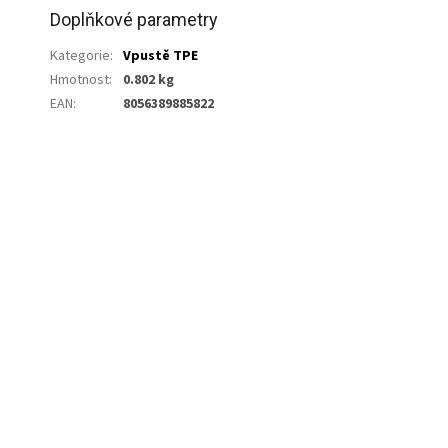
Doplňkové parametry
Kategorie
:
Vpustě TPE
Hmotnost
:
0.802 kg
EAN
:
8056389885822