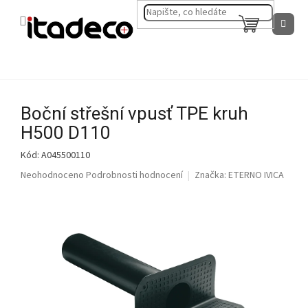
Přejít
na
NÁKUPNÍ
obsah
KOŠÍK
Boční střešní vpusť TPE kruh
H500 D110
Kód:
A045500110
Průměrné
Neohodnoceno
Podrobnosti hodnocení
Značka:
ETERNO IVICA
hodnocení
produktu
je
0,0
z
5
hvězdiček.