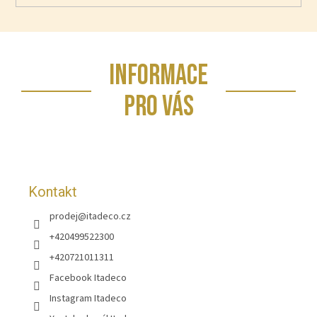
Z
INFORMACE
á
p
PRO VÁS
a
t
í
Kontakt
prodej
@
itadeco.cz
+420499522300
+420721011311
Facebook Itadeco
Instagram Itadeco