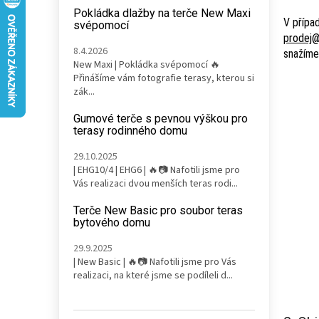
n
Pokládka dlažby na terče New Maxi
e
V přípa
svépomocí
l
prodej@
8.4.2026
snažíme 
New Maxi | Pokládka svépomocí 🔥
Přinášíme vám fotografie terasy, kterou si
zák...
Gumové terče s pevnou výškou pro
terasy rodinného domu
29.10.2025
| EHG10/4 | EHG6 | 🔥📷 Nafotili jsme pro
Vás realizaci dvou menších teras rodi...
Terče New Basic pro soubor teras
bytového domu
29.9.2025
| New Basic | 🔥📷 Nafotili jsme pro Vás
realizaci, na které jsme se podíleli d...