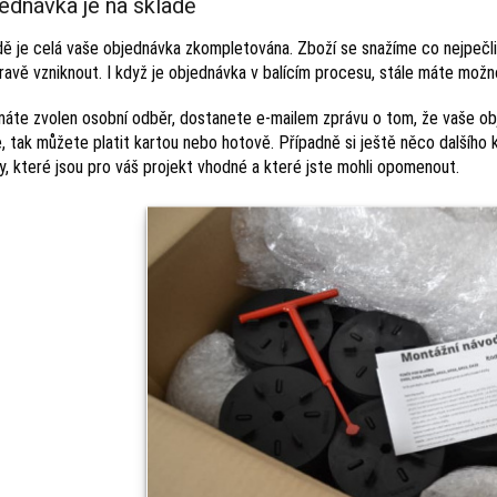
jednávka je na skladě
dě je celá vaše objednávka zkompletována. Zboží se snažíme co nejpečli
pravě vzniknout. I když je objednávka v balícím procesu, stále máte mo
áte zvolen osobní odběr, dostanete e-mailem zprávu o tom, že vaše obj
e, tak můžete platit kartou nebo hotově. Případně si ještě něco dalšíh
y, které jsou pro váš projekt vhodné a které jste mohli opomenout.