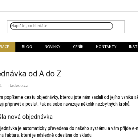
IRACE
BLOG
NOVINKY
CENÍK
KONTAKTY
INST
dnávka od A do Z
22
m popíšeme cestu objednávky, kterou jste nám zaslali od jejího vzniku
eji připravit a poslat, tak na sebe navazuje několik nezbytných kroků.
išla nová objednávka
jednávka je automaticky převedena do našeho systému a vám přijde e-mai
a faktura, která je následně odeslána do skladu.