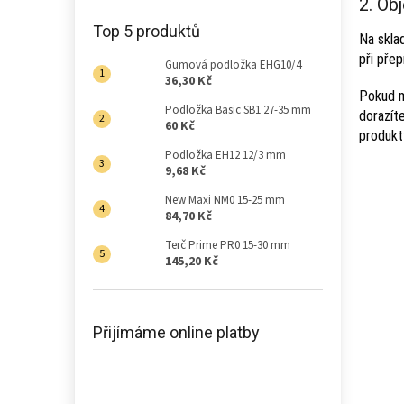
2. Ob
Top 5 produktů
Na skla
při pře
Gumová podložka EHG10/4
36,30 Kč
Pokud m
Podložka Basic SB1 27-35 mm
dorazít
60 Kč
produkt
Podložka EH12 12/3 mm
9,68 Kč
New Maxi NM0 15-25 mm
84,70 Kč
Terč Prime PR0 15-30 mm
145,20 Kč
Přijímáme online platby