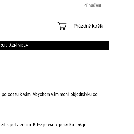
Přihlášení
NÁKUPNÍ
Prázdný košík
KOŠÍK
RUKTÁŽNÍ VIDEA
 až po cestu k vám. Abychom vám mohli objednávku co
l s potvrzením. Když je vše v pořádku, tak je